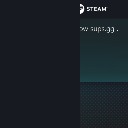
Увійти
Крамниця
Healthy Sparrow sups.gg
Спільнота
Інформація
Профіль приховано
Підтримка
Змінити мову
Завантажити мобільний застосунок Steam
Переглянути повну версію