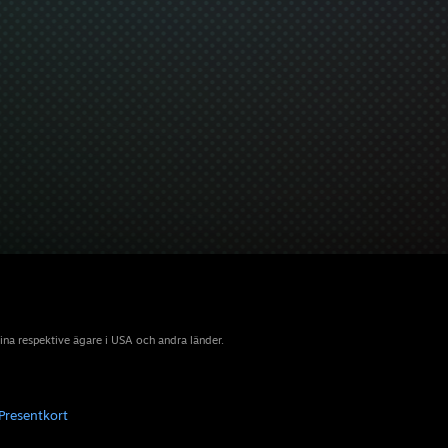
sina respektive ägare i USA och andra länder.
Presentkort