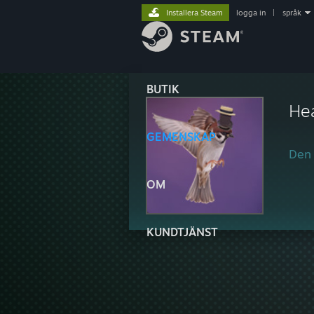
Installera Steam
logga in
|
språk
BUTIK
Hea
GEMENSKAP
Den 
OM
KUNDTJÄNST