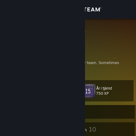
Logga in
Butik
Handepsilon
Isa A. Handoyo
Gemenskap
Banten, Indonesia
Om
Gamer, Animator, Artist, part of an Indie Dev team. Sometimes
modder if I feel like it.
Support
År i tjänst
Nivå
14
Byt språk
750 XP
Skaffa Steams mobilapp
För närvarande Offline
Se skrivbordswebbplats
2
10
Profilutmärkelser
Märken