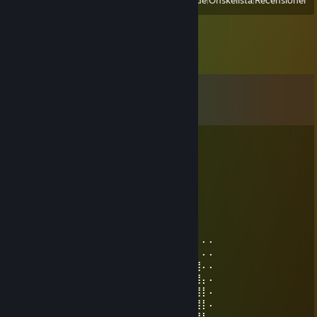
Visa
Alla nyligen spelade
|
Önskelista
|
Recensioner
Kommentarer
Visa alla
9
kommentarer
PyroZX
7 jul @ 9:01
uwu
Alucard
16 maj, 2024 @ 9:52
⠄⠄⠄⠄⢠⣿⣿⣿⣿⣿⢻⣿⣿⣿⣿⣿⣿⣿⣿⣯⢻⣿⣿⣿⣿⣆⠄⠄⠄
⠄⠄⣼⢀⣿⣿⣿⣿⣏⡏⠄⠹⣿⣿⣿⣿⣿⣿⣿⣿⣧⢻⣿⣿⣿⣿⡆⠄⠄
⠄⠄⡟⣼⣿⣿⣿⣿⣿⠄⠄⠄⠈⠻⣿⣿⣿⣿⣿⣿⣿⣇⢻⣿⣿⣿⣿⠄⠄
⠄⢰⠃⣿⣿⠿⣿⣿⣿⠄⠄⠄⠄⠄⠄⠙⠿⣿⣿⣿⣿⣿⠄⢿⣿⣿⣿⡄⠄
⠄⢸⢠⣿⣿⣧⡙⣿⣿⡆⠄⠄⠄⠄⠄⠄⠄⠈⠛⢿⣿⣿⡇⠸⣿⡿⣸⡇⠄
⠄⠈⡆⣿⣿⣿⣿⣦⡙⠳⠄⠄⠄⠄⠄⠄⢀⣠⣤⣀⣈⠙⠃⠄⠿⢇⣿⡇⠄
⠄⠄⡇⢿⣿⣿⣿⣿⡇⠄⠄⠄⠄⠄⣠⣶⣿⣿⣿⣿⣿⣿⣷⣆⡀⣼⣿⡇⠄