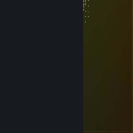
⠄⠄⢹⡘⣿⣿⣿⢿⣷⡀⠄⢀⣴⣾⣟⠉⠉⠉⠉⣽⣿⣿⣿⣿⠇⢹⣿⠃⠄
⠄⠄⠄⢷⡘⢿⣿⣎⢻⣷⠰⣿⣿⣿⣿⣦⣀⣀⣴⣿⣿⣿⠟⢫⡾⢸⡟⠄.
⠄⠄⠄⠄⠻⣦⡙⠿⣧⠙⢷⠙⠻⠿⢿⡿⠿⠿⠛⠋⠉⠄⠂⠘⠁⠞⠄⠄⠄
⠄⠄⠄⠄⠄⠈⠙⠑⣠⣤⣴⡖⠄⠿⣋⣉⣉⡁⠄⢾⣦⠄⠄⠄⠄⠄⠄⠄
Omegus_Blue
14 jan, 2024 @ 10:30
uwu
Pudassassin
13 jan, 2024 @ 22:47
uwu hewwo! XD
Bred
12 aug, 2021 @ 10:03
uwu
xads
27 maj, 2021 @ 13:40
hewo