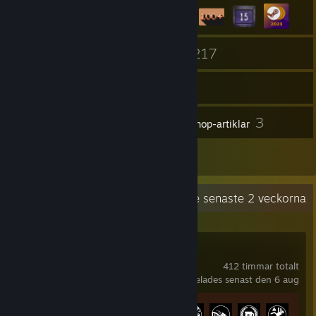
83
217
Vänner
Spel
Förråd
3
3
Skärmbilder
Workshop-artiklar
4
Recensioner
Senaste aktiviteterna
30 timmar de senaste 2 veckorna
Satisfactory
412 timmar totalt
spelades senast den 6 aug
Prestationsförlopp
27 av 44
+22