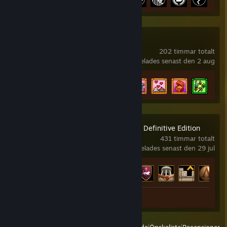
Stardew Valley
202 timmar totalt
spelades senast den 2 aug
Prestationsförlopp
30 av 49
+25
Age of Empires II: Definitive Edition
431 timmar totalt
spelades senast den 29 jul
Prestationsförlopp
123 av 357
+
Skärmbilder 2