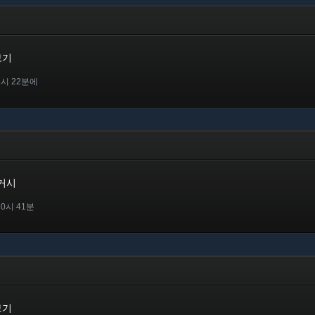
보기
2시 22분에
시
레거시
10시 41분
보기