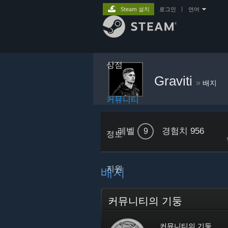
Steam 설치
로그인
|
언어
상점
Graviti
»
배지
커뮤니티
레벨
경험치 956
9
정보
지원
배지
커뮤니티의 기둥
커뮤니티의 기둥