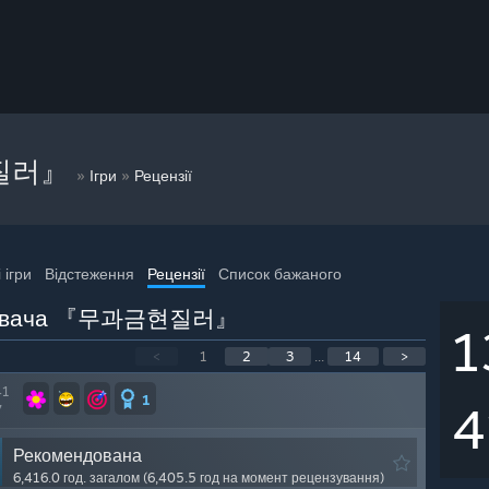
질러』
»
»
Ігри
Рецензії
 ігри
Відстеження
Рецензії
Список бажаного
ристувача 『무과금현질러』
1
<
1
2
3
...
14
>
41
1
4
7
Рекомендована
6,416.0 год. загалом (6,405.5 год на момент рецензування)