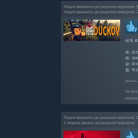
Людей вважають цю рецензію корисною: 
Людей вважають цю рецензію кумедною: 
세계 4
육: 트러
해: 캐비
공: 푸아
겜: 덕
Додано 
Чи бул
корисн
Людей вважають цю рецензію корисною: 
1 людина вважає цю рецензію кумедною