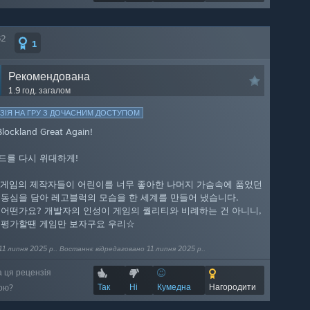
32
1
Рекомендована
1.9 год. загалом
ЗІЯ НА ГРУ З ДОЧАСНИМ ДОСТУПОМ
lockland Great Again!
드를 다시 위대하게!
 이 게임의 제작자들이 어린이를 너무 좋아한 나머지 가슴속에 품었던
 동심을 담아 레고블럭의 모습을 한 세계를 만들어 냈습니다.
 어떤가요? 개발자의 인성이 게임의 퀄리티와 비례하는 건 아니니,
 평가할땐 게임만 보자구요 우리☆
1 липня 2025 р.. Востаннє відредаговано 11 липня 2025 р..
а ця рецензія
Так
Ні
Кумедна
Нагородити
ою?