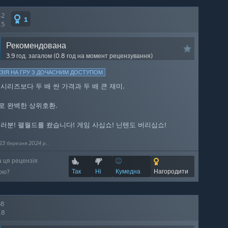
42
1
15
Рекомендована
3.9 год. загалом (0.8 год на момент рецензування)
ЗІЯ НА ГРУ З ДОЧАСНИМ ДОСТУПОМ
시리즈보다 두 배 싼 가격과 두 배 큰 재미.
로 완벽한 상위호환.
러분! 팰월드를 쐈습니다! 게임 사십쇼! 닌텐도 버리십쇼!
23 березня 2024 р..
а ця рецензія
Так
Ні
Кумедна
Нагородити
ою?
38
18