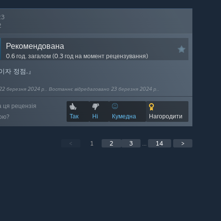
23
2
Рекомендована
0.6 год. загалом (0.3 год на момент рецензування)
이자 정점.』
22 березня 2024 р.. Востаннє відредаговано 23 березня 2024 р..
а ця рецензія
Так
Ні
Кумедна
Нагородити
ою?
<
1
2
3
...
14
>