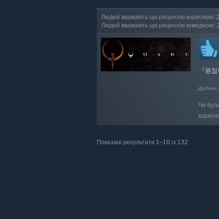
Людей вважають цю рецензію корисною: 
Людей вважають цю рецензію кумедною: 
『원점
Додано 
Чи бул
корисн
Показані результати 1–10 із 132