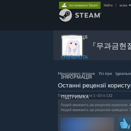
Інсталювати Steam
Увійти
|
мова
КРАМНИЦЯ
『무과금현
СПІЛЬНОТА
Нещодавно зігране
Усі ігри
Ідеальні
ІНФОРМАЦІЯ
Останні рецензії ко
Показані результати 1–10 із 132
ПІДТРИМКА
Людей вважають цю рецензію корисною: 
Людей вважають цю рецензію кумедною: 