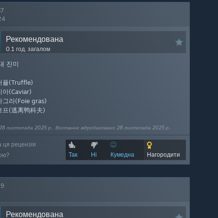
37
24
Рекомендована
0.1 год. загалом
대 진미
플(Truffle)
아(Caviar)
그라(Foie gras)
코프(逃离鸭科夫)
28 листопада 2025 р.. Востаннє відредаговано 28 листопада 2025 р..
а ця рецензія
Так
Ні
Кумедна
Нагородити
ою?
19
Рекомендована