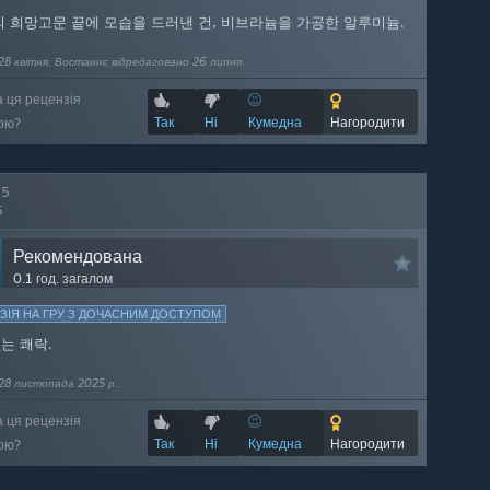
의 희망고문 끝에 모습을 드러낸 건, 비브라늄을 가공한 알루미늄.
28 квітня. Востаннє відредаговано 26 липня.
а ця рецензія
Так
Ні
Кумедна
Нагородити
ою?
15
5
Рекомендована
0.1 год. загалом
ЗІЯ НА ГРУ З ДОЧАСНИМ ДОСТУПОМ
는 쾌락.
28 листопада 2025 р..
а ця рецензія
Так
Ні
Кумедна
Нагородити
ою?