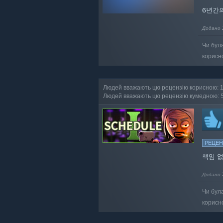
6년간
Додано 
Чи бул
корисн
Людей вважають цю рецензію корисною: 
Людей вважають цю рецензію кумедною: 
РЕЦЕН
책임 없
Додано 
Чи бул
корисн