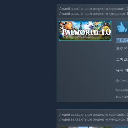
Людей вважають цю рецензію корисною: 
Людей вважають цю рецензію кумедною: 
РЕЦЕН
포켓몬 
그야말
유저 여
Додано 
Чи бул
корисн
Людей вважають цю рецензію корисною: 
Людей вважають цю рецензію кумедною: 