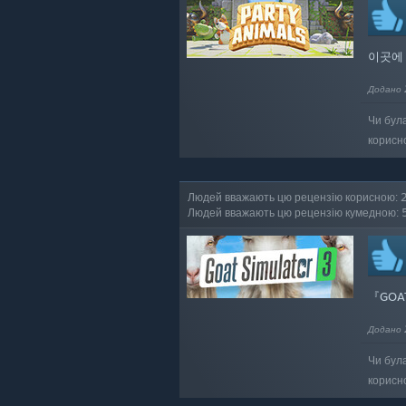
이곳에
Додано 
Чи бул
корисн
Людей вважають цю рецензію корисною: 
Людей вважають цю рецензію кумедною: 
『GOA
Додано 
Чи бул
корисн