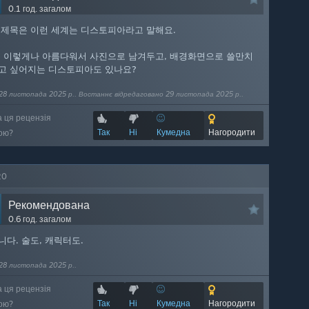
0.1 год. загалом
 제목은 이런 세계는 디스토피아라고 말해요.
, 이렇게나 아름다워서 사진으로 남겨두고, 배경화면으로 쓸만치
고 싶어지는 디스토피아도 있나요?
28 листопада 2025 р.. Востаннє відредаговано 29 листопада 2025 р..
а ця рецензія
Так
Ні
Кумедна
Нагородити
ою?
20
Рекомендована
0.6 год. загалом
다. 술도, 캐릭터도.
28 листопада 2025 р..
а ця рецензія
Так
Ні
Кумедна
Нагородити
ою?