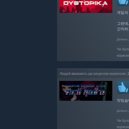
게임의
그런데
간직하
Додано 
Чи бул
корисн
Людей вважають цю рецензію корисною: 
맛있습니
Додано 
Чи бул
корисн