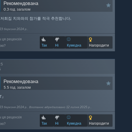
Рекомендована
0.3 год. загалом
 저희집 치와와의 참가를 적극 추천합니다.
23 березня 2024 р..
а ця рецензія
Так
Ні
Кумедна
Нагородити
ою?
25
5
Рекомендована
5.5 год. загалом
T』
23 березня 2024 р.. Востаннє відредаговано 12 липня 2025 р..
а ця рецензія
Так
Ні
Кумедна
Нагородити
ою?