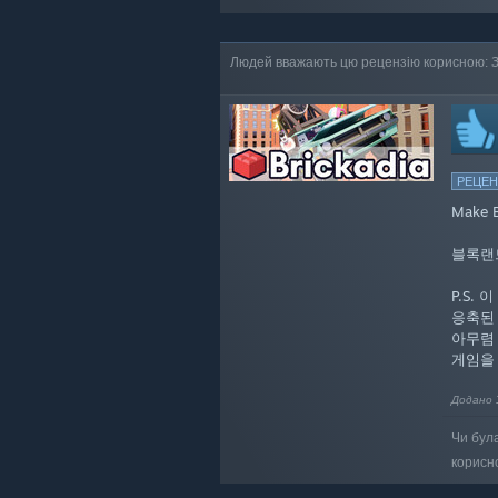
Людей вважають цю рецензію корисною: 
РЕЦЕН
Make B
블록랜
P.S.
응축된
아무렴
게임을
Додано 1
Чи бул
корисн