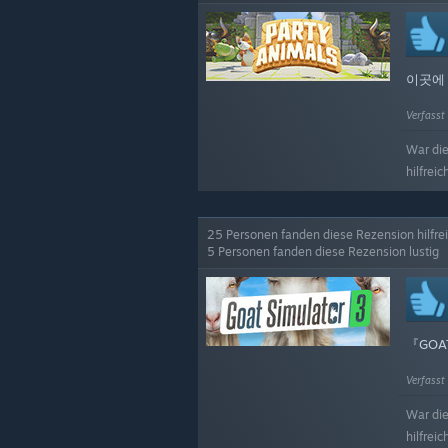
이곳에
Verfasst
War di
hilfreic
25 Personen fanden diese Rezension hilfre
5 Personen fanden diese Rezension lustig
『GOA
Verfasst
War di
hilfreic