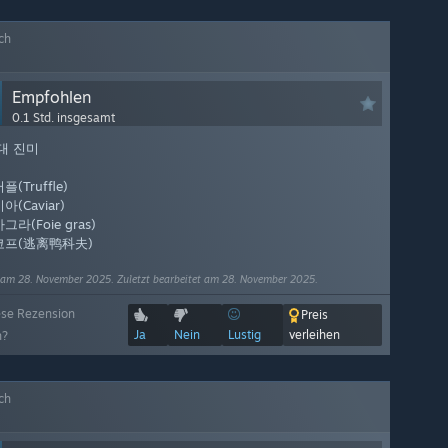
ch
Empfohlen
0.1 Std. insgesamt
대 진미
플(Truffle)
아(Caviar)
그라(Foie gras)
코프(逃离鸭科夫)
 am 28. November 2025. Zuletzt bearbeitet am 28. November 2025.
ese Rezension
Preis
Ja
Nein
Lustig
verleihen
h?
ch