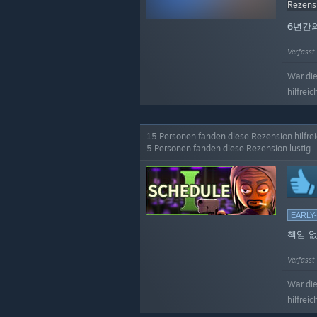
Rezens
6년간
Verfasst 
War di
hilfreic
15 Personen fanden diese Rezension hilfre
5 Personen fanden diese Rezension lustig
EARLY
책임 없
Verfasst
War di
hilfreic