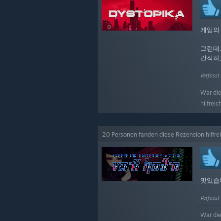
게임의
그런데
간직하
Verfasst
War di
hilfreic
20 Personen fanden diese Rezension hilfre
맛있습니
Verfasst
War di