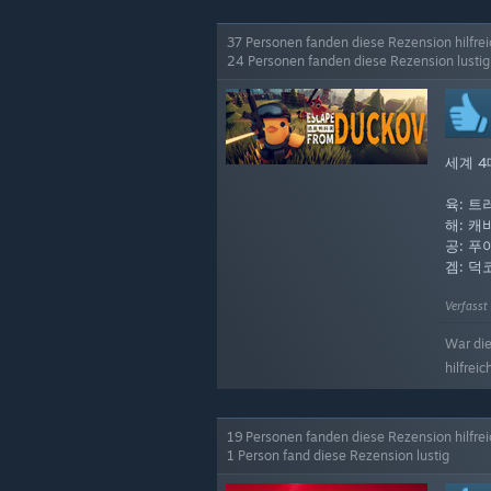
37 Personen fanden diese Rezension hilfrei
24 Personen fanden diese Rezension lustig
세계 4
육: 트러
해: 캐비
공: 푸아
겜: 덕
Verfasst
War di
hilfreic
19 Personen fanden diese Rezension hilfrei
1 Person fand diese Rezension lustig