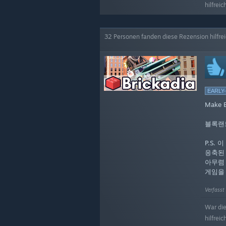
hilfreic
32 Personen fanden diese Rezension hilfre
EARLY
Make B
블록랜
P.S.
응축된
아무렴
게임을
Verfasst 
War di
hilfreic