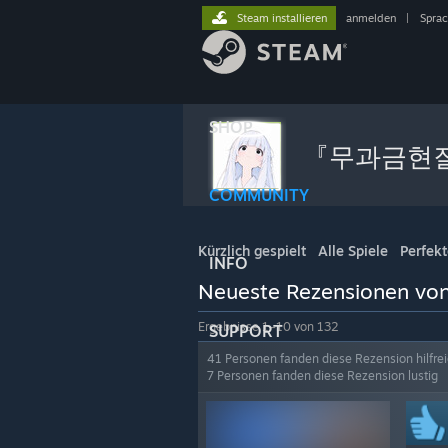
Steam installieren
anmelden
|
Spra
SHOP
『무과금현
COMMUNITY
Kürzlich gespielt
Alle Spiele
Perfekt
INFO
Neueste Rezensione
Ergebnisse 1–10 von 132
SUPPORT
41 Personen fanden diese Rezension hilfre
7 Personen fanden diese Rezension lustig