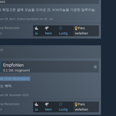
ion)
의 희망고문 끝에 모습을 드러낸 건, 비브라늄을 가공한 알루미늄.
am 28. April. Zuletzt bearbeitet am 26. Juli.
ese Rezension
Preis
Ja
Nein
Lustig
verleihen
h?
ich
Empfohlen
0.1 Std. insgesamt
-ACCESS-REZENSION
는 쾌락.
 am 28. November 2025.
ese Rezension
Preis
Ja
Nein
Lustig
verleihen
h?