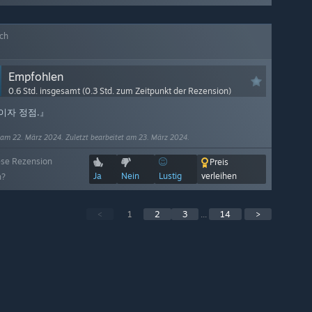
ich
Empfohlen
0.6 Std. insgesamt (0.3 Std. zum Zeitpunkt der Rezension)
이자 정점.』
 am 22. März 2024. Zuletzt bearbeitet am 23. März 2024.
ese Rezension
Preis
Ja
Nein
Lustig
verleihen
h?
<
1
2
3
...
14
>