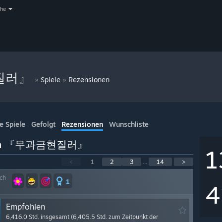
che
질러』
»
»
Spiele
Rezensionen
e Spiele
Gefolgt
Rezensionen
Wunschliste
n von 『무과금현질러』
1
<
1
2
3
...
14
>
ich
1
4
Empfohlen
6,416.0 Std. insgesamt (6,405.5 Std. zum Zeitpunkt der