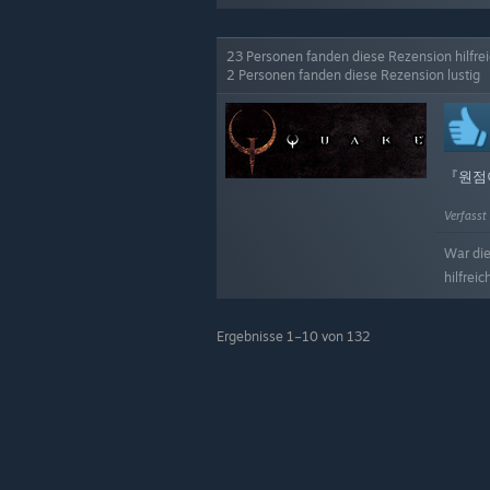
23 Personen fanden diese Rezension hilfre
2 Personen fanden diese Rezension lustig
『원점
Verfasst
War di
hilfreic
Ergebnisse 1–10 von 132