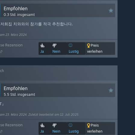
Empfohlen
0.3 Std. insgesamt
 저희집 치와와의 참가를 적극 추천합니다.
 am 23. März 2024.
ese Rezension
Preis
Ja
Nein
Lustig
verleihen
h?
ich
Empfohlen
5.5 Std. insgesamt
T』
 am 23. März 2024. Zuletzt bearbeitet am 12. Juli 2025.
ese Rezension
Preis
Ja
Nein
Lustig
verleihen
h?