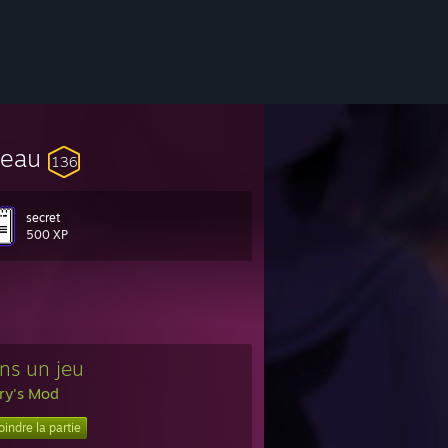
veau
136
secret
500 XP
ns un jeu
ry's Mod
oindre la partie