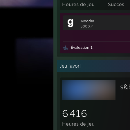
Heures de jeu
Succès
Modder
500 XP
Évaluation 1
Jeu favori
s&
6 416
Heures de jeu