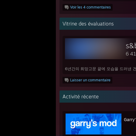
Voir les 4 commentaires
Vitrine des évaluations
s&
6 41
6년간의 희망고문 끝에 모습을 드러낸 건
Laisser un commentaire
Activité récente
Garry