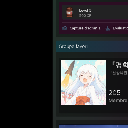
Level 5
500 XP
Capture d'écran 1
Évaluati
Groupe favori
『평화
『천상낙원
205
Membre