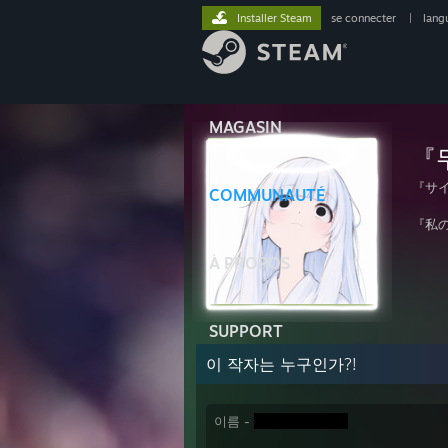
Installer Steam
se connecter
|
lang
MAGASIN
『
『サ
COMMUNAUTÉ
『私
À PROPOS
SUPPORT
이 작자는 누구인가?!
이름 -