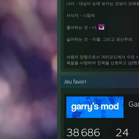
나이 - 대상이 눈에 보이는 것보다 오래
서식지 - 니맘속
좋아하는 것 - 너.
싫어하는 것 - 이별, 그리고 공산주의.
낙원의 망령으로서 게리모드에서 수만 
폭발을 사랑하며 친목을 선호하고 성(性
Jeu favori
Ga
38 686
24