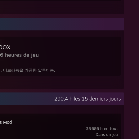
box
6 heures de jeu
, 비브라늄을 가공한 알루미늄.
290,4 h les 15 derniers jours
's Mod
38 686 h en tout
Dans un jeu