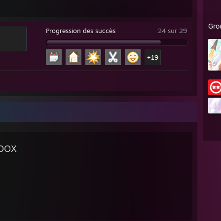
Gro
Progression des succès
24 sur 29
+19
box