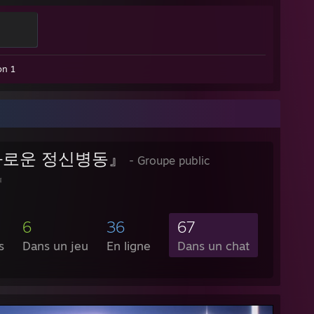
on 1
로운 정신병동』
- Groupe public
』
6
36
67
s
Dans un jeu
En ligne
Dans un chat