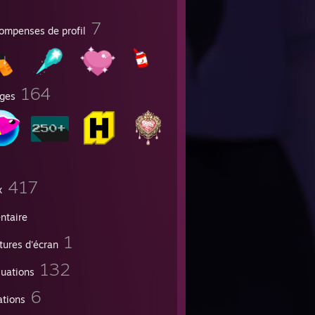
7
ompenses de profil
164
ges
417
x
ntaire
1
tures d'écran
132
luations
6
ations