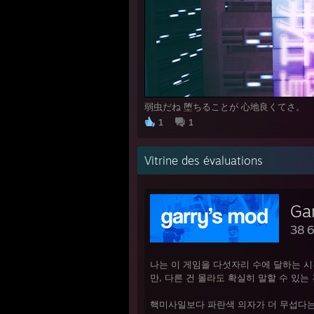
弱虫だね 堕ちることが 心地良くてさ。
1
1
Vitrine des évaluations
Ga
38 
나는 이 게임을 다섯자리 수에 달하는 시
만, 다른 건 몰라도 확실히 말할 수 있는 
핵미사일보다 파란색 의자가 더 무섭다는