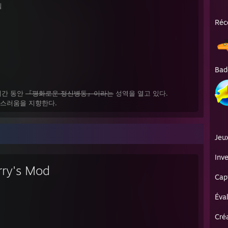
됨
Réc
Bad
시간 동안
『평화로운 정신병동』이라는
성역을 열고 있다.
)스러움을 지향한다.
Jeu
Inve
rry's Mod
Cap
Éva
Cré