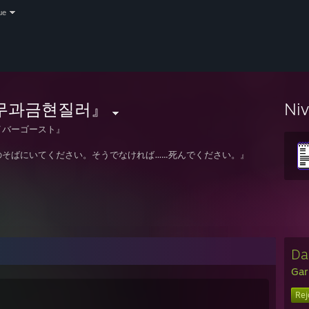
ue
무과금현질러』
Ni
イバーゴースト』
のそばにいてください。そうでなければ…...死んでください。』
Da
Gar
Rej