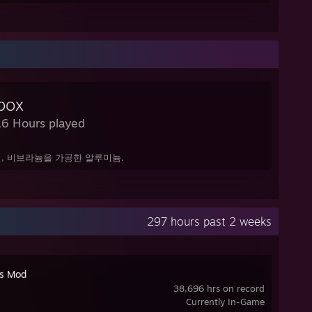
box
16 Hours played
, 비브라늄을 가공한 알루미늄.
297 hours past 2 weeks
's Mod
38,696 hrs on record
Currently In-Game