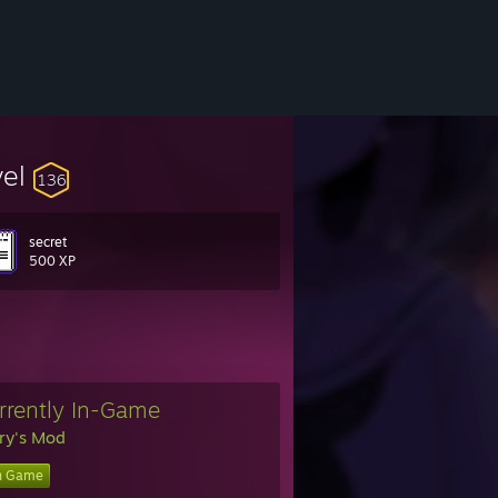
vel
136
secret
500 XP
rrently In-Game
ry's Mod
n Game