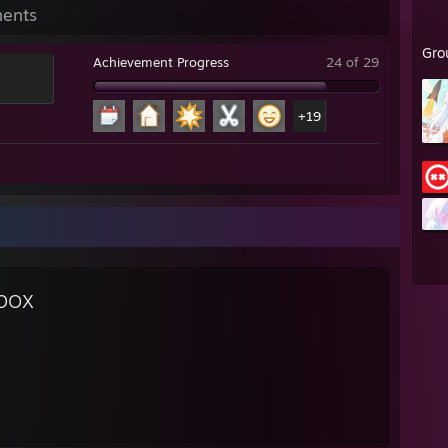
ents
Gro
Achievement Progress
24 of 29
+19
box