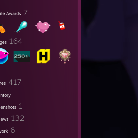
7
file Awards
164
ges
417
mes
entory
1
eenshots
132
iews
6
work