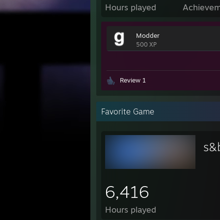
Hours played
Achievem
Modder
500 XP
Review 1
Favorite Game
s&
6,416
Hours played