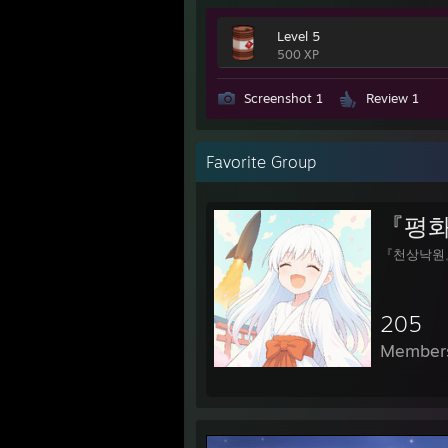
Level 5
500 XP
Screenshot 1
Review 1
Favorite Group
『평화
『천상낙원
205
Member