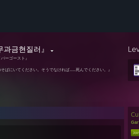
무과금현질러』
Le
イバーゴースト』
のそばにいてください。そうでなければ…...死んでください。』
Cu
Gar
Joi