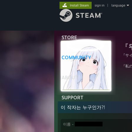
Install Steam
sign in
|
language
STORE
『
『サ
COMMUNITY
『私
ABOUT
SUPPORT
이 작자는 누구인가?!
이름 -