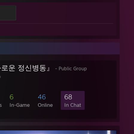
로운 정신병동』
- Public Group
』
6
46
68
s
In-Game
Online
In Chat