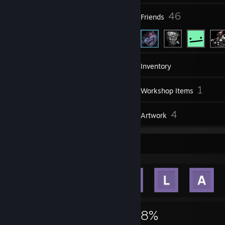
6
46
Groups
Friends
997
Games
Inventory
1,189
1
Screenshots
Workshop Items
18
4
Reviews
Artwork
Achievement Showcase
7,601
33
38%