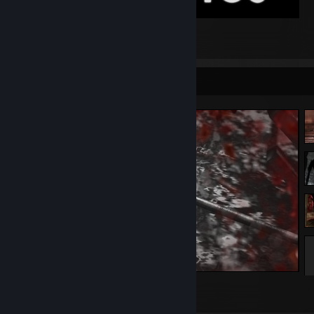
Top 10 polaków
2
Screenshot Showcase
Tomb Raider
2