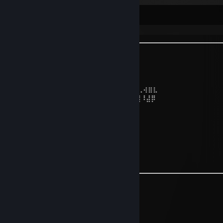
Okayge
⡴⠑⡄⠀⠀⠀⠀⠀⠀⠀ ⣀⣀⣤⣤⣤⣀⡀
⠸⡇⠀⠿⡀⠀⠀⠀⣀⡴⢿⣿⣿⣿⣿⣿⣿⣿⣷⣦⡀
⠀⠀⠀⠀⠑⢄⣠⠾⠁⣀⣄⡈⠙⣿⣿⣿⣿⣿⣿⣿⣿⣆
⠀⠀⠀⠀⢀⡀⠁⠀⠀⠈⠙⠛⠂⠈⣿⣿⣿⣿⣿⠿⡿⢿⣆
⠀⠀⠀⢀⡾⣁⣀⠀⠴ ⠙⣗⡀⠀⢻⣿⣿⠭⢤⣴⣦⣤⣹⠀⠀⠀⢀⢴⣶⣆
⠀⠀⢀⣾⣿⣿⣿⣷⣮⣽⣾⣿⣥⣴⣿⣿⡿⢂⠔⢚⡿⢿⣿⣦⣴⣾⠸⣼⡿
⠀⢀⡞⠁⠙⠻⠿⠟⠉⠀⠛⢹⣿⣿⣿⣿⣿⣌⢤⣼⣿⣾⣿⡟⠉
⠀⣾⣷⣶⠇⠀⠀⣤⣄⣀⡀⠈⠻⣿⣿⣿⣿⣿⣿⣿⣿⣿⣿⡇
⠀⠉⠈⠉⠀⠀⢦⡈⢻⣿⣿⣿⣶⣶⣶⣶⣤⣽⡹⣿⣿⣿⣿⡇
⠀⠀⠀⠀⠀⠀⠀⠉⠲⣽⡻⢿⣿⣿⣿⣿⣿⣿⣷⣜⣿⣿⣿⡇
⠀⠀ ⠀⠀⠀⠀⠀⢸⣿⣿⣷⣶⣮⣭⣽⣿⣿⣿⣿⣿⣿⣿⠇
⠀⠀⠀⠀⠀⠀⣀⣀⣈⣿⣿⣿⣿⣿⣿⣿⣿⣿⣿⣿⣿⣿⠇
⠀⠀⠀⠀⠀⠀⢿⣿⣿⣿⣿⣿⣿⣿⣿⣿⣿⣿⣿⣿⣿
⠀⠀⣴⣿⣦⡀⠀⠀⠀⠀⠀⠀⠀⠀⠀⠀⠀⠀⠀⠀
⠀⣼⣿⣿⣿⣷⡀⠀⠀⠀⠀⠀⠀⠀⠀⠀⠀⠀⠀⠀
⣼⣿⣿⣿⣿⣿⣿⣿⣦⣄⡀⠀⠀⠀⠀⠀⠀⠀⠀⠀
⣿⣿⣿⣿⣿⣿⣿⣿⣿⣿⣿⣷⣶⣤⣤⣶⣶⣿⣿⡗
⣿⣿⣿⣿⣿⣿⣿⣿⣿⣿⣿⣿⣿⣿⣿⣿⣿⣿⠟