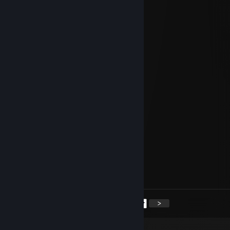
Хинкалька
Aug 17, 2025 @ 4:45pm
-rep steve
TW21
Aug 17, 2025 @ 4:44pm
-rep stupid steve
Vivarium
Aug 17, 2025 @ 4:12pm
+rep steve
Nex
Nov 16, 2024 @ 3:20pm
+rep good teammate
<
>