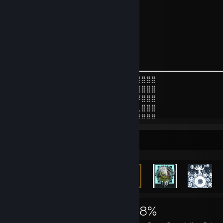
⣿⣿⣿⣿⣿⣿⣿⣿⣿⣿⣿⣿⣿⣿⣿⣿⣿⠃⠀⠀⠀⠀
⣿⣿⡇⠜⠙⣿⣿⣿⣿⣿⣿⣿⣿⣿⣿⣿ ⠀
⣿⣿⣿⣶⣿⣿⣿⣿⣿⠋⡹⠙⣿⣿⣿⡇⠀⠀
⣿⣿⣿⣿⣿⣿⣿⣿⣿⣷⣶⣾⣿⣿⠛⠀⠀⠀⠀⠀
⣿⣿⣿⣿⣿⣿⣿⣿⣿⣿⣿⡟⠛⠁⠀⠀⠀⠀⠀⠀
⣿⣿⡿⠻⠿⠿⠿⠿⠛⠹⠑⠀⠀
⠟
⣿⣿⣿⣿⣿⣿⣿⣿⣿⠟⣉⡥⠶⢶⣿⣿⣿⣿⣷⣆⠉⠛⠿⣿⣿⣿⣿⣿⣿
⣿⣿⣿⣿⣿⣿⣿⡿⢡⡞⠁⠀⠀⠤⠈⠿⠿⠿⠿⣿⠀⢻⣦⡈⠻⣿⣿⣿⣿
⣿⣿⣿⣿⣿⣿⣿⡇⠘⡁⠀⢀⣀⣀⣀⣈⣁⣐⡒⠢⢤⡈⠛⢿⡄⠻⣿⣿⣿
⣿⣿⣿⣿⣿⣿⣿⡇⠀⢀⣼⣿⣿⣿⣿⣿⣿⣿⣿⣶⣄⠉⠐⠄⡈⢀⣿⣿⣿
⣿⣿⣿⣿⣿⣿⣿⠇⢠⣿⣿⣿⣿⡿⢿⣿⣿⣿⠁⢈⣿⡄⠀⢀⣀⠸⣿⣿⣿
⣿⣿⣿⣿⡿⠟⣡⣶⣶⣬⣭⣥⣴⠀⣾⣿⣿⣿⣶⣾⣿⣧⠀⣼⣿⣷⣌⡻⢿
⣿⣿⠟⣋⣴⣾⣿⣿⣿⣿⣿⣿⣿⡇⢿⣿⣿⣿⣿⣿⣿⡿⢸⣿⣿⣿⣿⣷⠄
Rarest Achievement Showcase
⡏⠰⢾⣿⣿⣿⣿⣿⣿⣿⣿⣿⡿⠟⢂⣭⣿⣿⣿⣿⣿⠇⠘⠛⠛⢉⣉⣠⣴
⣿⣷⣦⣬⣍⣉⣉⣛⣛⣉⠉⣤⣶⣾⣿⣿⣿⣿⣿⣿⡿⢰⣿⣿⣿⣿⣿⣿⣿
⣿⣿⣿⣿⣿⣿⣿⣿⣿⣿⣧⡘⣿⣿⣿⣿⣿⣿⣿⣿⡇⣼⣿⣿⣿⣿⣿⣿⣿
⣿⣿⣿⣿⣿⣿⣿⣿⣿⣿⣿⣇⢸⣿⣿⣿⣿⣿⣿⣿⠁⣿⣿⣿⣿⣿⣿⣿⣿
⣿⣿⠿⢿⠿⢿⣿⣿⣿⠿⢛⢿⣿⣿⣿⣿⣿⣿⣿⣿⣿⣿⣿⣿⣿⣿
⣿⣇⠄⠠⠄⢀⡿⠏⣁⣢⡶⠄⢿⣿⣿⣿⣿⣿⣿⠿⠿⠛⣛⠙⣿⣿
7,601
33
38%
⣿⣿⣆⣄⣰⠎⣠⡾⣯⢷⣟⡃⢌⣉⣉⡉⢍⣉⣤⡾⣞⡿⡯⡆⢺⣿
⣿⣿⣿⡿⢁⣼⢿⢽⢯⣟⢲⢸⢼⣯⠣⡪⣞⣯⢷⣻⡽⣯⣟⡇⣼⣿