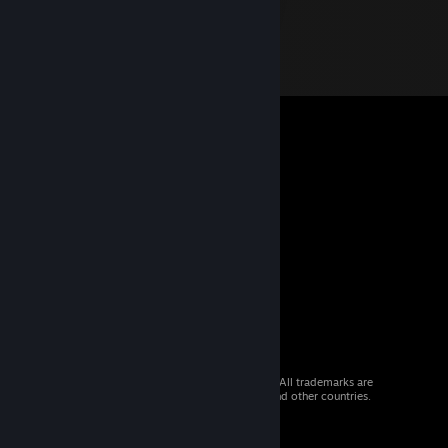
© 2026 Valve Corporation. All rights reserved. All trademarks are
property of their respective owners in the US and other countries.
VAT included in all prices where applicable.