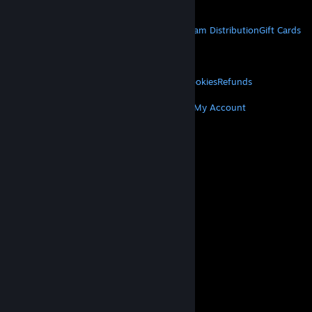
Get Mobile Apps
STEAM
About Steam
Steam SSA
Steamworks
Steam Distribution
Gift Cards
VALVE
About Valve
Jobs
Hardware
Recycling
LEGAL
Privacy
Accessibility
Notices & Policies
Cookies
Refunds
MORE
Get Steam
Get Mobile Apps
Get Support
My Account