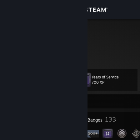
Sign in
Store
Galiantos
Poland
Community
About
Years of Service
Level
Support
84
700 XP
Change language
Currently Offline
Get the Steam Mobile App
7
133
Profile Awards
Badges
View desktop website