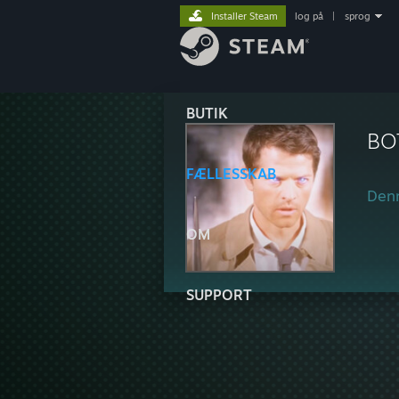
Installer Steam
log på
|
sprog
BUTIK
BO
FÆLLESSKAB
Denn
OM
SUPPORT