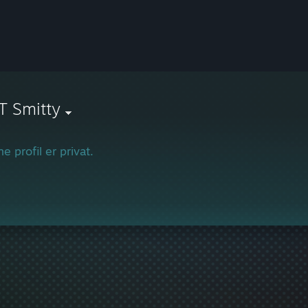
T Smitty
e profil er privat.