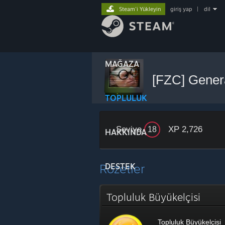
Steam'i Yükleyin
giriş yap
|
dil
MAĞAZA
[FZC] Gener
TOPLULUK
Seviye
XP 2,726
18
HAKKINDA
Rozetler
DESTEK
Topluluk Büyükelçisi
Topluluk Büyükelçisi