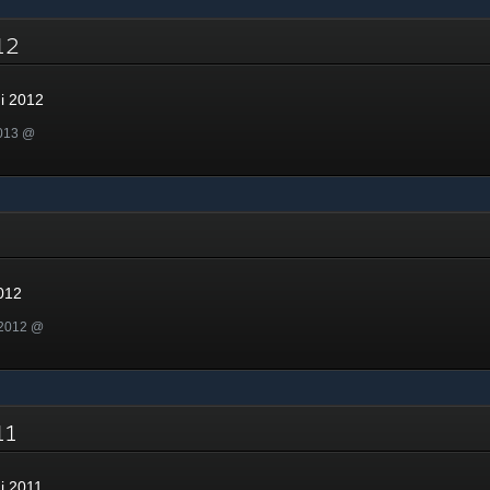
2012
mi 2012
2013 @
2
012
 2012 @
011
mi 2011