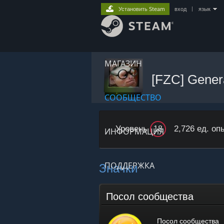
Установить Steam
вход
|
язык
МАГАЗИН
[FZC] Gener
СООБЩЕСТВО
Уровень
2,726 ед. оп
18
ИНФОРМАЦИЯ
Значки
ПОДДЕРЖКА
Посол сообщества
Посол сообщества