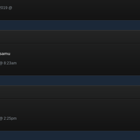
 2019 @
mu
asamu
 @ 8:23am
 @ 2:25pm