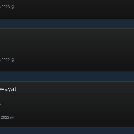
s 2023 @
s 2022 @
Riwayat
 -
n 2022 @