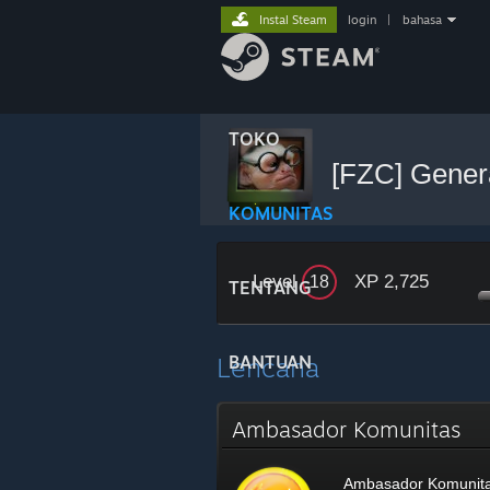
Instal Steam
login
|
bahasa
TOKO
[FZC] Gener
KOMUNITAS
Level
XP 2,725
18
TENTANG
Lencana
BANTUAN
Ambasador Komunitas
Ambasador Komunit