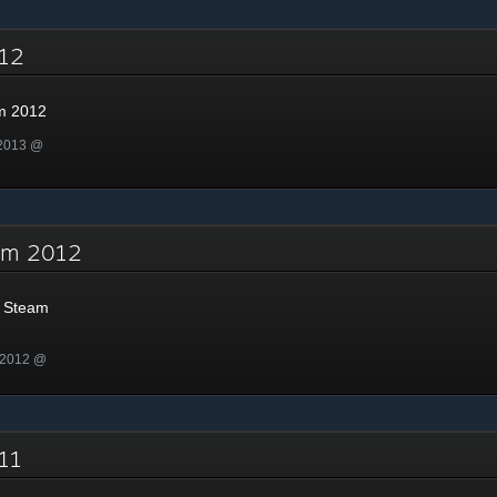
2012
m 2012
 2013 @
eam 2012
 Steam
 2012 @
011