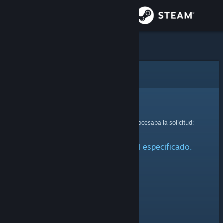
Iniciar sesión
Tienda
Comunidad
Error
Acerca de
Lo sentimos.
Se ha producido un error mientras se procesaba la solicitud:
Soporte
No se ha encontrado el perfil especificado.
Cambiar idioma
Descargar Steam Mobile
Ver versión clásica