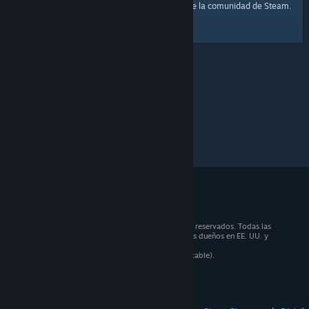
página principal
Aquí tienes un enlace a la
de la comunidad de Steam.
© 2026 Valve Corporation. Todos los derechos reservados. Todas las
marcas registradas pertenecen a sus respectivos dueños en EE. UU. y
otros países.
Todos los precios incluyen IVA (donde sea aplicable).
Aplicaciones móviles
STEAM