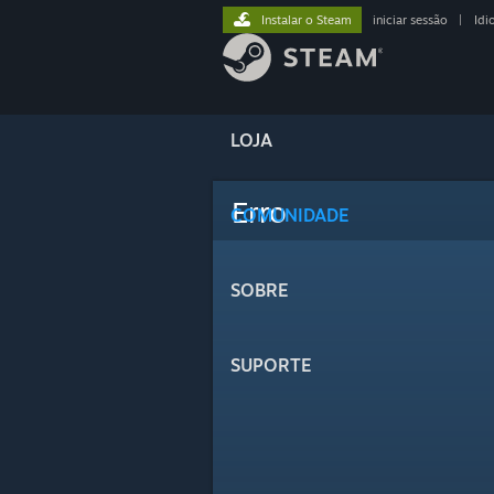
Instalar o Steam
iniciar sessão
|
Idi
LOJA
Erro
COMUNIDADE
SOBRE
SUPORTE