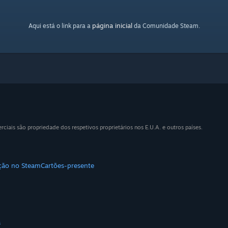
página inicial
Aqui está o link para a
da Comunidade Steam.
iais são propriedade dos respetivos proprietários nos E.U.A. e outros países.
ição no Steam
Cartões-presente
a