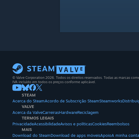
© Valve Corporation 2026. Todos os direitos reservados. Todas as marcas comerc
IVA incluído em todos os preços conforme aplicável.
STEAM
Acerca do Steam
Acordo de Subscrição Steam
Steamworks
Distribu
VALVE
Acerca da Valve
Carreiras
Hardware
Reciclagem
TERMOS LEGAIS
Privacidade
Acessibilidade
Avisos e políticas
Cookies
Reembolsos
MAIS
Download do Steam
Download de apps móveis
Apoio
A minha cont