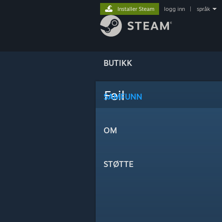
Installer Steam
logg inn
|
språk
BUTIKK
Feil
SAMFUNN
OM
STØTTE