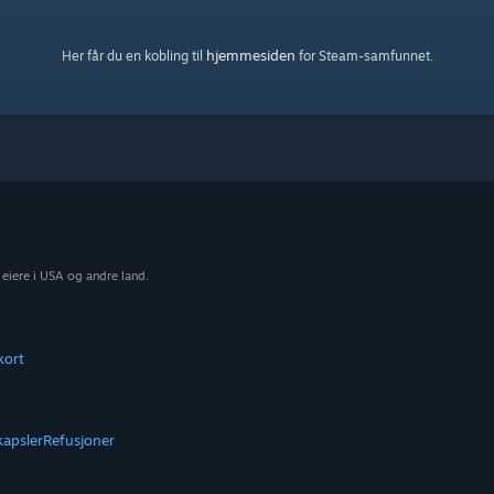
hjemmesiden
Her får du en kobling til
for Steam-samfunnet.
 eiere i USA og andre land.
kort
kapsler
Refusjoner