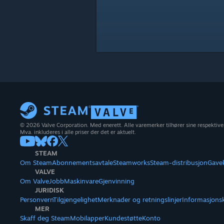
© 2026 Valve Corporation. Med enerett. Alle varemerker tilhører sine respektive
Mva. inkluderes i alle priser der det er aktuelt.
STEAM
Om Steam
Abonnementsavtale
Steamworks
Steam-distribusjon
Gave
VALVE
Om Valve
Jobb
Maskinvare
Gjenvinning
JURIDISK
Personvern
Tilgjengelighet
Merknader og retningslinjer
Informasjons
MER
Skaff deg Steam
Mobilapper
Kundestøtte
Konto