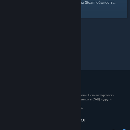
началната страница
Ето и връзка към
на Steam общността.
© 2026 Valve Corporation. Всички права запазени. Всички търговски
марки принадлежат на съответните им собственици в САЩ и други
държави.
ДДС е вкл. за всички цени, където е приложимо.
Вземане на мобилните приложения
STEAM