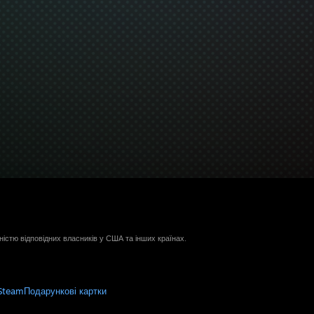
ністю відповідних власників у США та інших країнах.
Steam
Подарункові картки