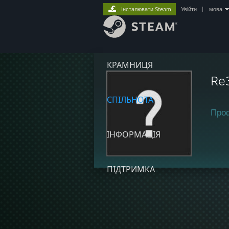
Інсталювати Steam
Увійти
|
мова
КРАМНИЦЯ
Re
СПІЛЬНОТА
Про
ІНФОРМАЦІЯ
ПІДТРИМКА