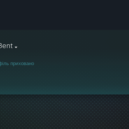
3ent
філь приховано