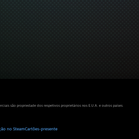
iais são propriedade dos respetivos proprietários nos E.U.A. e outros países.
ição no Steam
Cartões-presente