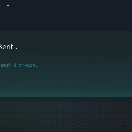
oma
3ent
 perfil é privado.