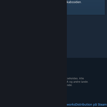
Steam-fællesskabssiden
Her er et link til
.
© 2026 Valve Corporation. Alle rettigheder forbeholdes. Alle
varemærker tilhører deres respektive ejere i USA og andre lande.
Moms inkluderet i alle priser, hvor det er gældende.
Hent mobilapps
STEAM
Om Steam
Steam-abonnentaftale
Steamworks
Distribution på Steam