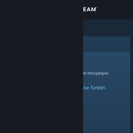
Log på
Butik
Fællesskab
Fejl
Om
Beklager!
Der skete en fejl ved behandling af din forespørgsel:
Support
Den angivne profil blev ikke fundet.
Skift sprog
Hent Steam-mobilappen
Vis desktop-webside