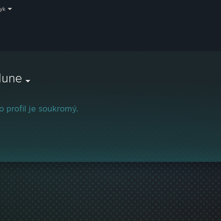
zyk
lune
o profil je soukromý.