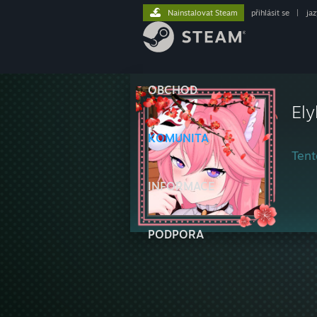
Nainstalovat Steam
přihlásit se
|
ja
OBCHOD
Ely
KOMUNITA
Tent
INFORMACE
PODPORA