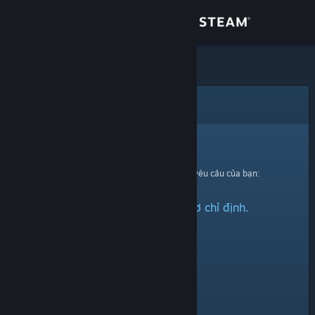
Đăng nhập
Cửa hàng
Cộng đồng
Lỗi
Thông tin
Xin thứ lỗi!
Đã có lỗi xảy ra trong quá trình xử lí yêu cầu của bạn:
Hỗ trợ
Không thể tìm thấy hồ sơ chỉ định.
Thay đổi ngôn ngữ
Cài ứng dụng Steam di động
Xem web cho desktop