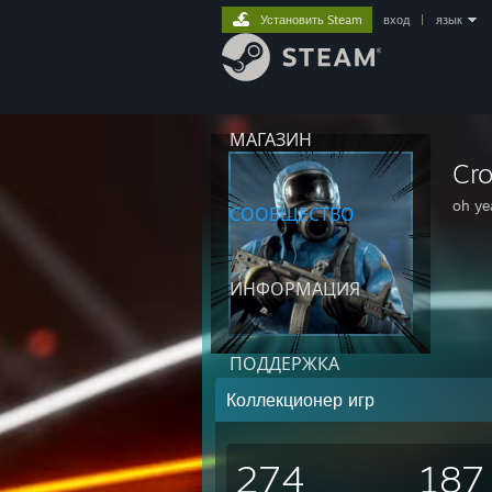
Установить Steam
вход
|
язык
МАГАЗИН
Cro
oh y
СООБЩЕСТВО
ИНФОРМАЦИЯ
ПОДДЕРЖКА
Коллекционер игр
274
187