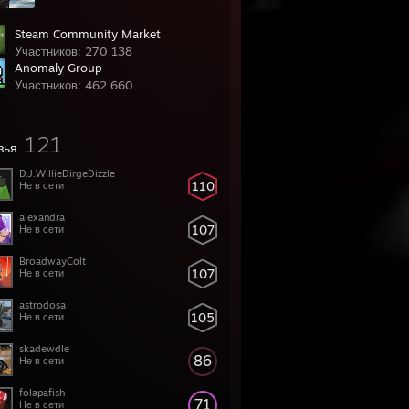
Steam Community Market
Участников: 270 138
Anomaly Group
Участников: 462 660
121
зья
D.J.WillieDirgeDizzle
110
Не в сети
alexandra
107
Не в сети
BroadwayColt
107
Не в сети
astrodosa
105
Не в сети
skadewdle
86
Не в сети
folapafish
71
Не в сети