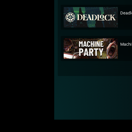
Deadl
Machi