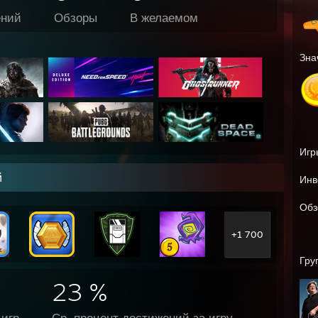
ений
Обзоры
В желаемом
Зна
Игр
й
Инв
Обз
+1 700
Гру
23 %
игр
Ср. процент достижений за игру