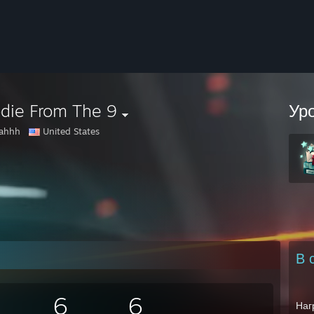
die From The 9
Ур
eahhh
United States
В 
6
6
Наг