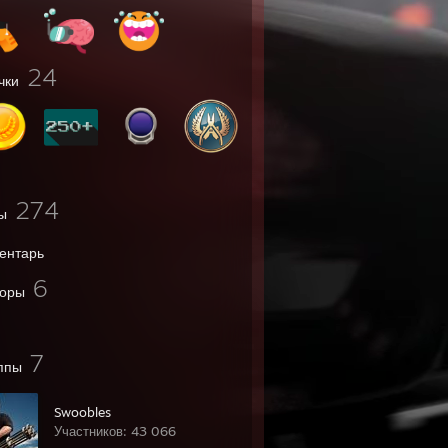
24
чки
274
ы
ентарь
6
оры
7
ппы
Swoobles
Участников: 43 066