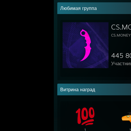
Любимая группа
CS.M
CS.MONEY
445 8
Участни
Витрина наград
1