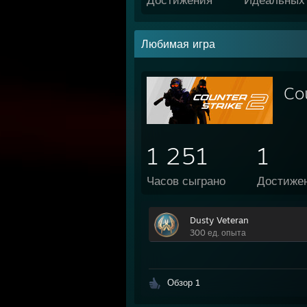
Любимая игра
Co
1 251
1
Часов сыграно
Достиже
Dusty Veteran
300 ед. опыта
Обзор 1