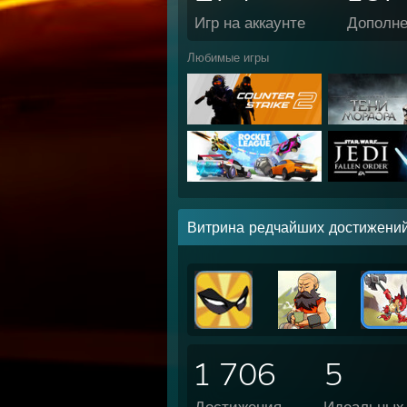
Игр на аккаунте
Дополн
Любимые игры
Витрина редчайших достижени
1 706
5
Достижения
Идеальных 