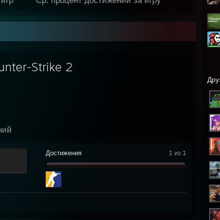
unter-Strike 2
Дру
ний
Достижения
1 из 1