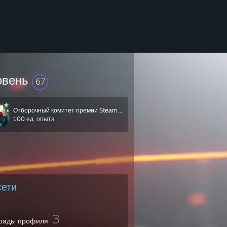
овень
67
Отборочный комитет премии Steam 2019 года
100 ед. опыта
сети
3
рады профиля