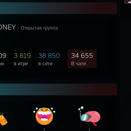
ONEY
- Открытая группа
09
3 819
38 850
34 655
ки
в игре
в сети
В чате
1
1
1