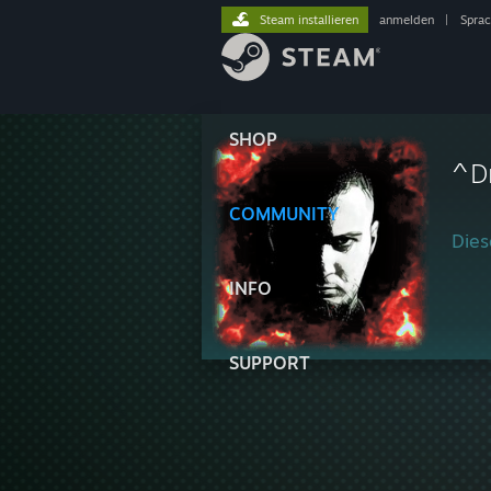
Steam installieren
anmelden
|
Spra
SHOP
^D
COMMUNITY
Diese
INFO
SUPPORT