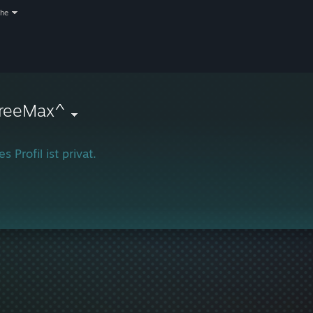
che
reeMax^
s Profil ist privat.