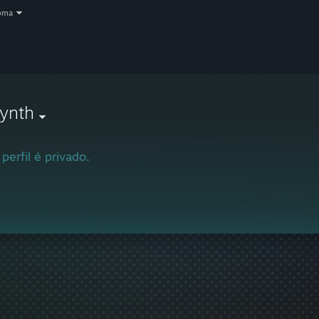
oma
ynth
 perfil é privado.