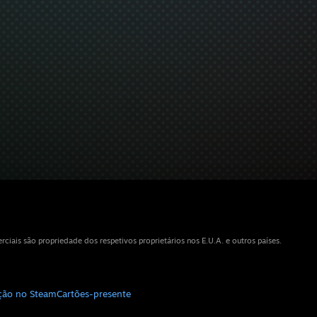
iais são propriedade dos respetivos proprietários nos E.U.A. e outros países.
ição no Steam
Cartões-presente