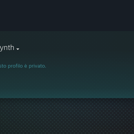
ynth
to profilo è privato.