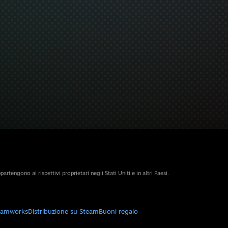
artengono ai rispettivi proprietari negli Stati Uniti e in altri Paesi.
eamworks
Distribuzione su Steam
Buoni regalo