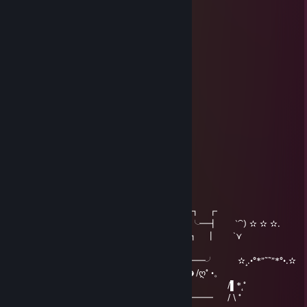
Rtma Eros Paragon
2019년 11월 7일 오전 7시 06분
*Booped your nose*
Still alive their Buddy?
Maus
2019년 5월 12일 오전 3시 09분
thicc
Legiarrd
2016년 12월 31일 오후 1시 17분
•´¸.•*´¨) ¸.•*¨)
(¸.•´ (¸.•` * ¸ ▂╱▏
|___| ╲ ╲
|000| ▕╱▔
|000|
|000| ━╖ ┏╭━╮┳━╮┳━╮┓ ┏
|000| ╟━┫┣━┫┣━╯┣━╯╰━┫ ‵⁀) ✫ ✫ ✫.
\00/ ━╜ ┗┛ ┗┻ ┻┏━┓ ┃ `⋎
´✫¸.•°*”˜˜”*°•✫
\0/ ▕╲▏Ⓔ▕╱╲▏ ╙━━━╯ ✫¸.•°*”˜˜”*°•.✫
|| ━━┓ ┓╥━┓╭━╮┳━╮ ☻/ღ˚ •。
|| ╰━┫╟━ ┣━┫┣┳╯ /▌*˛˚
|| ╰━╯╨━┛┛ ┗┻╰━━━ / \ ˚