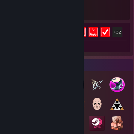
65
37
플레이 시간
도전 과제
도전 과제 진행률
37/83
+32
스크린샷 1
배지 수집가