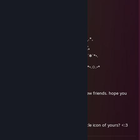
Legiarrd
2016년 12월 24일 오전 10시 04분
˛˚˛*˛°.˛*.˛°˛.*★˚˛*˛°.˛*.˛°˛.*★*★* 。*˛.
˛°_██_*.。*./ ♥ \ .˛* .˛。.˛.*.★* *★ 。*
˛. (´• ̮•)*.。*/♫.♫\*˛.* ˛_Π_____.♥ ♥ ˛* ˛*
.°( . • . ) ˛°./• '♫ ' •\.˛*./______/~＼*. ˛*.。˛* ˛.*。
*(...'•'.. ) *˛╬╬╬╬╬˛°.｜田田 ｜門｜╬╬╬╬╬*˚ .˛
¯˜"*°••°*" ˜¯`´¯˜"*°••°*"˜¯` ´¯˜"*°´¯˜"*°••°*"˜¯`´¯˜"*°
•*´❄`*•.¸.•*´❄`*•.¸.•*´❄`*•.¸.•*´❄`*•.¸.•*´❄`*•.¸.•*´❄`*•.
(☆✦✦𝒲𝒾𝓈𝒽 𝓎𝑜𝓊 𝒶 𝓂𝑒𝓇𝓇𝓎 𝒞𝒽𝓇𝒾𝓈𝓉𝓂𝒶𝓈✦✦*☆ )
*•.✩.•*´*•.✩.•*´*•.✩.•*´*•.✩.•*´*•.✩.•*´*•.✩.•*´*•.✩.•*
The Mountain
2016년 11월 5일 오전 7시 19분
hello there. i'm a gentle giant looking for new friends. hope you
don't mind
Charro
2016년 10월 26일 오후 2시 41분
Excuse me, but who made that lovely muscle icon of yours? <:3