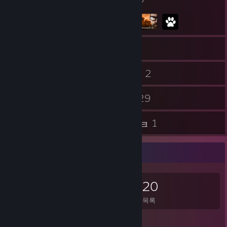
699
게임
보관함
332
2
스크린샷
동영상
2
29
창작마당 콘텐츠
평가
1
1
가이드
아트워크
게임 수집가
699
1,008
29
220
소유 게임
소유 DLC
평가
찜 목록
게임 목록