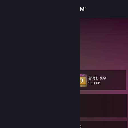
로그인
상점
Drakon
Sascha
커뮤니티
Germany
정보
Just hanging around and gaming :3
지원
활약한 햇수
레벨
76
950 XP
언어 변경
게임 중
Steam 모바일 앱 다운로드
DOOM 64
PC 웹사이트 보기
94
5
배지
그룹