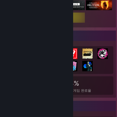
도전 과제 전시대
5,092
21
34%
도전 과제
완전 정복한 게임
평균 게임 완료율
좋아하는 게임