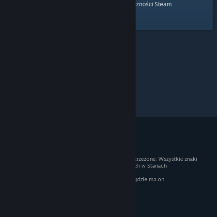
strony głównej
Przejdź do
Społeczności Steam.
© 2026 Valve Corporation. Wszelkie prawa zastrzeżone. Wszystkie znaki
handlowe są własnością ich prawnych właścicieli w Stanach
Zjednoczonych i innych krajach.
Podatek VAT jest wliczony we wszystkie ceny, gdzie ma on
zastosowanie.
Pobierz aplikacje mobilne
STEAM