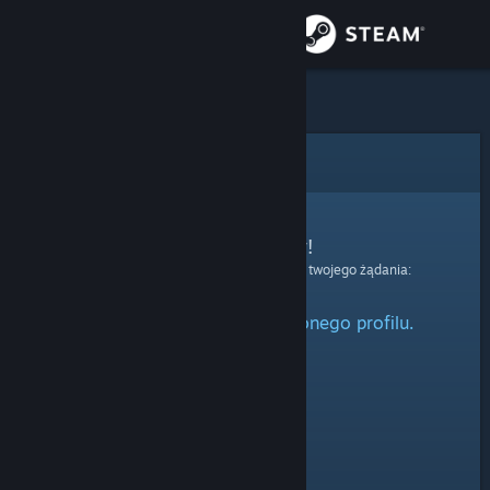
Zaloguj się
Sklep
Społeczność
Błąd
Informacje
Przepraszamy!
Wystąpił błąd podczas przetwarzania twojego żądania:
Wsparcie
Nie można odnaleźć określonego profilu.
Zmień język
Pobierz aplikację mobilną Steam
Wersja przeglądarkowa