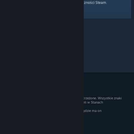
strony głównej
Przejdź do
Społeczności Steam.
© 2026 Valve Corporation. Wszelkie prawa zastrzeżone. Wszystkie znaki
handlowe są własnością ich prawnych właścicieli w Stanach
Zjednoczonych i innych krajach.
Podatek VAT jest wliczony we wszystkie ceny, gdzie ma on
zastosowanie.
Pobierz aplikacje mobilne
STEAM