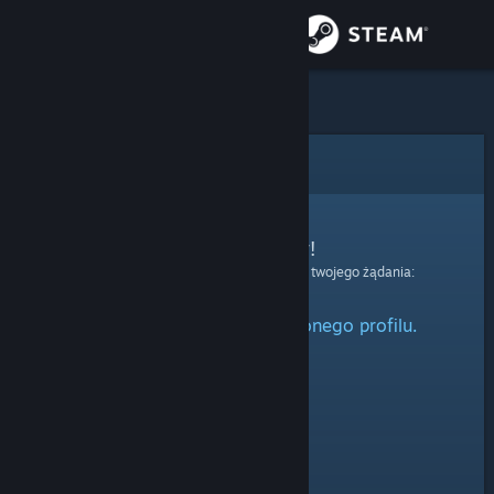
Zaloguj się
Sklep
Społeczność
Błąd
Informacje
Przepraszamy!
Wystąpił błąd podczas przetwarzania twojego żądania:
Wsparcie
Nie można odnaleźć określonego profilu.
Zmień język
Pobierz aplikację mobilną Steam
Wersja przeglądarkowa