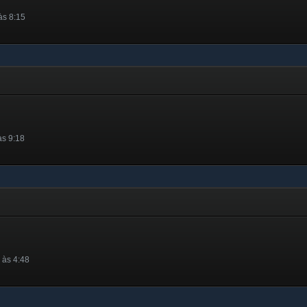
às 8:15
às 9:18
 às 4:48