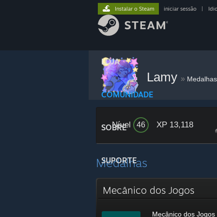
Instalar o Steam
iniciar sessão
|
Idi
LOJA
Lamy
»
Medalhas
COMUNIDADE
Nível
XP 13,118
46
SOBRE
Medalhas
SUPORTE
Mecânico dos Jogos
Mecânico dos Jogos