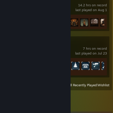
14.2 hrs on record
last played on Aug 1
Achievement Progress
11 of 73
PAYDAY 2
7 hrs on record
last played on Jul 23
Achievement Progress
23 of 1328
View
All Recently Played
|
Wishlist