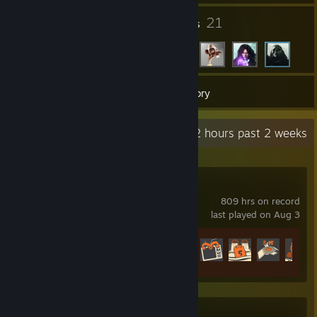
1
21
Groups
Friends
37
Games
Inventory
Recent Activity
2.2 hours past 2 weeks
Team Fortress 2
809 hrs on record
last played on Aug 3
Achievement Progress
520 of 520
Mortal Kombat X