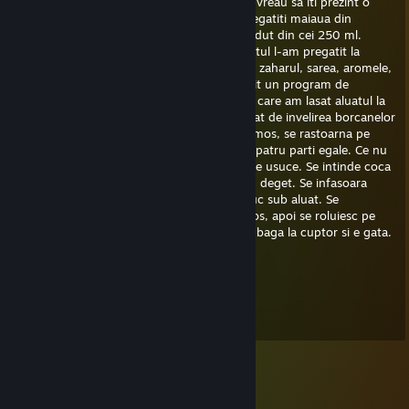
+REP Imi place foarte mult profilul tau, dar vreau sa iti prezint o
reteta de Kurtos Kolac Intr-un castronel pregatiti maiaua din
drojdie, o lingura de zahar si putin lapte caldut din cei 250 ml.
Lasati acoperit pentru cca. 10 minute. Aluatul l-am pregatit la
masina de paine si am pus mai intai laptele, zaharul, sarea, aromele,
uleiul, maiaua, iar la sfarsit, faina. Am folosit un program de
framantare scurt, de doar 15 minute, dupa care am lasat aluatul la
dospit, cca. o ora, timp in care m-am acupat de invelirea borcanelor
in foaie de copt. Cand aluatul a crescut frumos, se rastoarna pe
blatul de lucru, usor infainat. Se imparte in patru parti egale. Ce nu
lucrati inca, acoperiti cu un prosop, sa nu se usuce. Se intinde coca
in forma de snur, ceva mai groasa decat un deget. Se infasoara
snurul ca in imagine, iar capetele se introduc sub aluat. Se
pensuleaza cu unt topit. Se presara zahar tos, apoi se roluiesc pe
faie ce copt, ca zaharul sa intre in aluat. Se baga la cuptor si e gata.
Nathan249
Mar 9, 2021 @ 2:01am
+rep