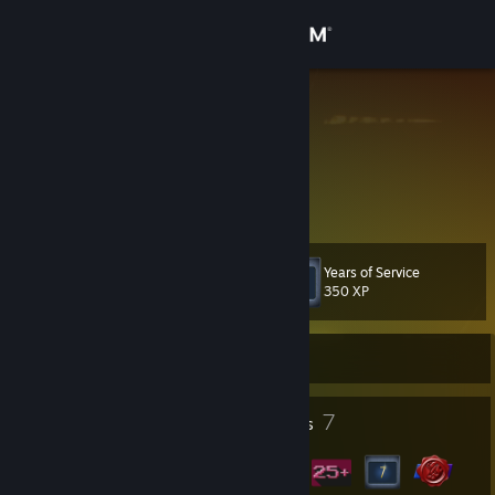
Sign in
Store
Cortez
Afghanistan
Community
About
Years of Service
Level
Support
8
350 XP
Change language
Currently Offline
Get the Steam Mobile App
1
7
Profile Awards
Badges
View desktop website