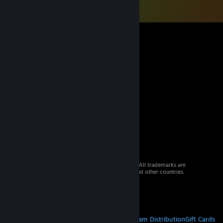
© 2026 Valve Corporation. All rights reserved. All trademarks are
property of their respective owners in the US and other countries.
VAT included in all prices where applicable.
Get Mobile Apps
STEAM
About Steam
Steam SSA
Steamworks
Steam Distribution
Gift Cards