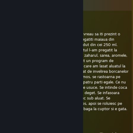
Comments
✪swimmer
Jul 1, 2025 @ 7:35am
+REP Imi place foarte mult profilul tau, dar vreau sa iti prezint o
reteta de Kurtos Kolac Intr-un castronel pregatiti maiaua din
drojdie, o lingura de zahar si putin lapte caldut din cei 250 ml.
Lasati acoperit pentru cca. 10 minute. Aluatul l-am pregatit la
masina de paine si am pus mai intai laptele, zaharul, sarea, aromele,
uleiul, maiaua, iar la sfarsit, faina. Am folosit un program de
framantare scurt, de doar 15 minute, dupa care am lasat aluatul la
dospit, cca. o ora, timp in care m-am acupat de invelirea borcanelor
in foaie de copt. Cand aluatul a crescut frumos, se rastoarna pe
blatul de lucru, usor infainat. Se imparte in patru parti egale. Ce nu
lucrati inca, acoperiti cu un prosop, sa nu se usuce. Se intinde coca
in forma de snur, ceva mai groasa decat un deget. Se infasoara
snurul ca in imagine, iar capetele se introduc sub aluat. Se
pensuleaza cu unt topit. Se presara zahar tos, apoi se roluiesc pe
faie ce copt, ca zaharul sa intre in aluat. Se baga la cuptor si e gata.
Văru'
Sep 11, 2023 @ 5:42pm