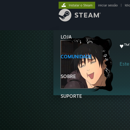
Instalar o Steam
iniciar sessão
|
Idi
LOJA
♥™
COMUNIDADE
Este
SOBRE
SUPORTE