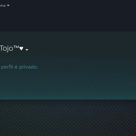
oma
Tojo™♥
 perfil é privado.