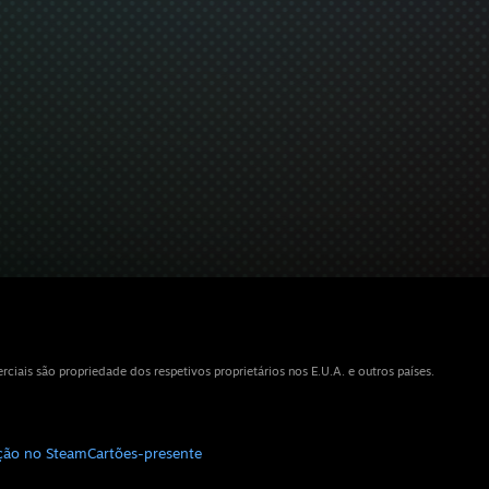
iais são propriedade dos respetivos proprietários nos E.U.A. e outros países.
ição no Steam
Cartões-presente