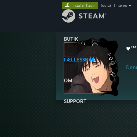
Installer Steam
log på
|
sprog
BUTIK
♥™
FÆLLESSKAB
Denn
OM
SUPPORT