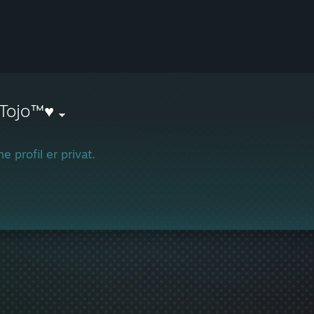
Tojo™♥
e profil er privat.