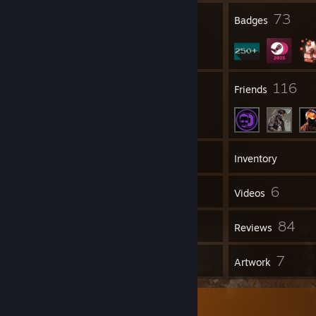
6
73
Profile Awards
Badges
5
116
Groups
Friends
286
Games
Inventory
289
6
Screenshots
Videos
51
84
Workshop Items
Reviews
19
7
Guides
Artwork
Workshop Showcase