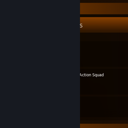
Guide Showcase
Damglador's Guides
Українізатор Tricky Towers
By Damglador
Українізатор Door Kickers: Action Squad
By Damglador
19
39
Guides
Followers