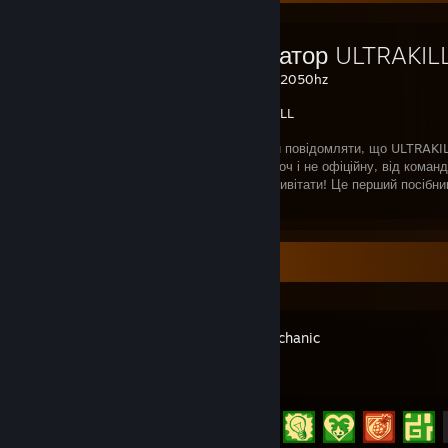
Українізатор ULTRAKIL
Created by -
22050hz
ULTRAKILL
ВІТАЮ! Радий повідомляти, що ULTRAKILL
локалізацію, хоч і не офіційну, від ком
можете нас привітати! Це перший посібни
українською мовою для цієї гри)
Recent Activity
Scrap Mechanic
Achievement Progress
16 of 34