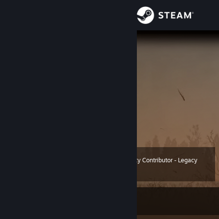
Sign in
Store
Damglador
Вам не потрібне моє ім'я
Community
Kyyiv, Ukraine
About
Перекладаю ігри, граю в ігри.
Discord:
damglador
GitHub:
Damglador
[github.com]
Support
Блокування VAC через те, що крали акаунт
Change language
Community Contributor - Legacy
Level
60
1,364 XP
Get the Steam Mobile App
View desktop website
Currently Offline