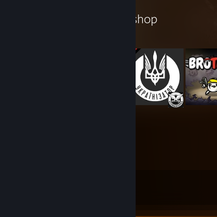
Damglador's Workshop
51
39
Submissions
Followers