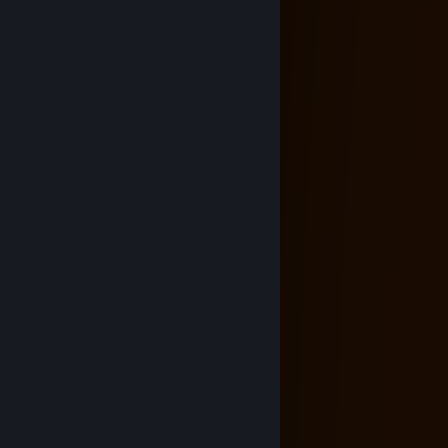
ZukeiZ
Mar 6, 2025 @ 3:49am
крутелик
Damglador
Dec 25, 2024 @ 9:14am
Дякую
UKRAINIANᵃᵍᵉⁿᵗ
Dec 25, 2024 @ 3:21am
⠀⠀⠀⠀⠀⠀⠀⢀⠀⠀⡰⡇⠁⠀⠀⠀⠀⠀⠀⠀⠀
⠀⠀⠀⠀⠀⠀⠀⠀⠰⢾⠇⠨⡦⠀⠂⠀⠀⠀⠀⠀⠀
⠀⠀⠀⠀⠀⠀⡀⠀⢈⣹⠜⠻⢾⠃⠀⠀⠀⠀⠀⠀⠀
⠀⠀⠀⠀⠀⠀⠁⢠⣿⡵⠾⣻⣶⠿⠦⠀⠀⠀⠀⠀⠀
⠀⠀⠀⠀⢀⠀⢀⣠⣮⣦⡶⠻⠛⢶⣄⡀⠁⠀⠀⠀⠀
⠀⠀⠀⠀⠀⠀⢀⣽⠏⠁⣠⣂⣦⣈⣝⣦⣄⠀
⠀⠀⠀⠀⠁⣠⣾⣵⣾⣾⠟⡙⠟⠿⣍⡉⠀⠀⠆⠀⠀
⠀⠰⠀⠀⠄⣠⣶⣾⣭⡶⠟⠻⣶⡰⣜⣳⣦⣄⠀⡀⠀
⠀⠀⠀⢀⣠⣴⣿⣋⡴⣪⠎⣄⡙⠻⠿⣯⣉⠉⠀⠀⠀
⠀⠂⠀⢀⣉⡭⢿⡛⣛⣵⠎⠀⠙⢾⣶⣦⣭⣷⣦⠐⠀
⠀⠀⢈⣙⣿⡿⠿⠟⣋⢅⡄⡄⡐⣄⢤⣉⠷⢦⣄⣀⠠
⠐⠾⠿⢽⣷⡶⠶⡿⣓⣭⣾⣿⢷⣬⣓⢿⠿⠿⣯⣉⣁