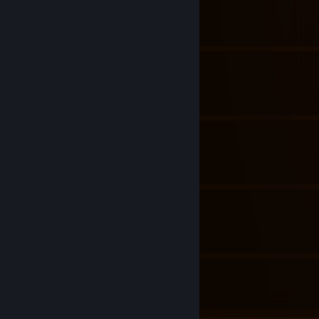
By Damglador
Українізатор Noita
By Damglador
[UA] Українізатор для Raft
By MeDustyy
Українізатор POST VOID
By Damglador
19
39
Guides
Followers