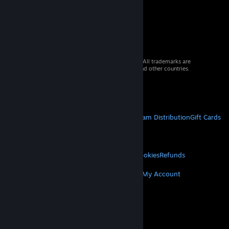
© 2026 Valve Corporation. All rights reserved. All trademarks are
property of their respective owners in the US and other countries.
VAT included in all prices where applicable.
Get Mobile Apps
STEAM
About Steam
Steam SSA
Steamworks
Steam Distribution
Gift Cards
VALVE
About Valve
Jobs
Hardware
Recycling
LEGAL
Privacy
Accessibility
Notices & Policies
Cookies
Refunds
MORE
Get Steam
Get Mobile Apps
Get Support
My Account