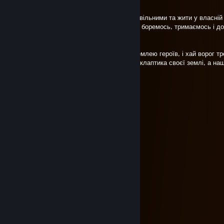
34 роки тому ми обрали свій шлях — бути вільними та жити у власній
І ніхто не зламає український народ, бо ми боремось, тримаємось і д
українці — незламні.
Наш синьо-жовтий прапор майорить над землею героїв, і хай ворог тре
лише поразка й смерть. Ми не віддамо ані клаптика своєї землі, а на
захищатимемо завжди й до кінця.
Слава Україні! Героям Слава! ⚔️
UKRAINIANᵃᵍᵉⁿᵗ
Aug 23, 2025 @ 7:22am
З Днем Державного прапора України!
🟦🟦🟦🟦🟦🟦🟦🟦🟦🟦🟦🟦🟦🟦🟦
🟦🟦🟦🟦🟦🟦🟦🟦🟦🟦🟦🟦🟦🟦🟦
🟦🟦🟦🟦🟦🟦🟦🟦🟦🟦🟦🟦🟦🟦🟦
🟦🟦🟦🟦🟦🟦🟦🟦🟦🟦🟦🟦🟦🟦🟦
🟦🟦🟦🟦🟦🟦🟦🟦🟦🟦🟦🟦🟦🟦🟦
🟨🟨🟨🟨🟨🟨🟨🟨🟨🟨🟨🟨🟨🟨🟨
🟨🟨🟨🟨🟨🟨🟨🟨🟨🟨🟨🟨🟨🟨🟨
🟨🟨🟨🟨🟨🟨🟨🟨🟨🟨🟨🟨🟨🟨🟨
🟨🟨🟨🟨🟨🟨🟨🟨🟨🟨🟨🟨🟨🟨🟨
🟨🟨🟨🟨🟨🟨🟨🟨🟨🟨🟨🟨🟨🟨🟨