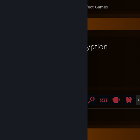
Perfect Games
Achievements in Perfect Games
Favorite Game
Inscryption
50
40
Hours played
Achievements
Achievement Progress
40 of 40
Screenshots 2
Review 1
Favorite Guide