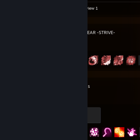
Workshop Submissions 2
Review 1
GUILTY GEAR -STRIVE-
Achievement Progress
21 of 39
Dead Cells
The vine rune
100 XP
Achievement Progress
74 of 121