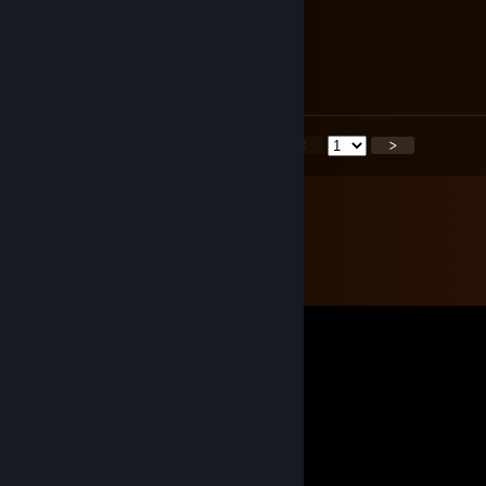
⠀⠀⠀⠉⠉⠉⠛⠛⠉⢀⣿⢿⡀⠙⠋⠓⠿⠿⠏⠉⠉
⠀⠀⠀⠀⠀⠀⠠⠤⠶⠾⢿⡯⠷⠶⠤⠄⠀⠀⠀⠀⠀
🎄 Щасливого Різдва!
<
>