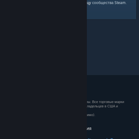
главную страницу
Вы можете вернуться на
сообщества Steam.
© 2026 Valve Corporation. Все права сохранены. Все торговые марки
являются собственностью соответствующих владельцев в США и
других странах.
Все цены указаны с учётом НДС (если применимо).
Установить мобильные приложения
STEAM