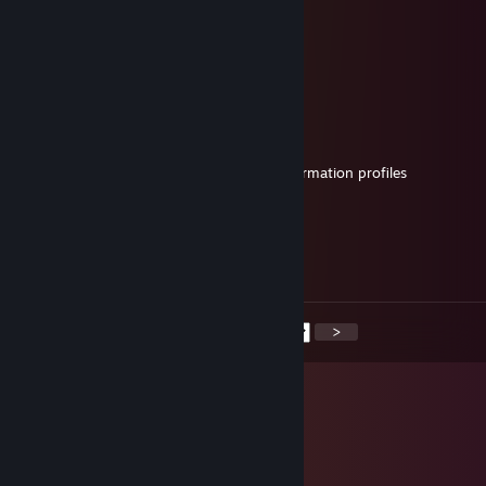
Mang0
7 січ. о 20:23
-Rep hides his friendslist
Mang0
6 січ. 2025 о 15:58
-Rep friends with people with privated information profiles
Mang0
3 січ. 2025 о 19:38
-Rep hates the literate
<
>