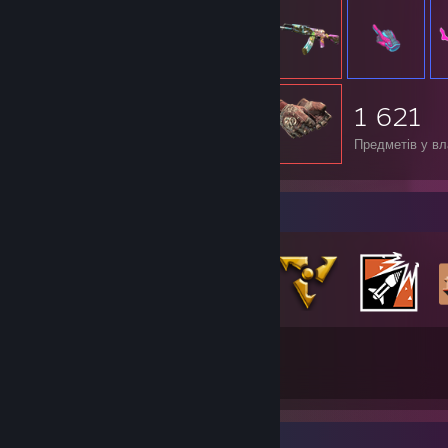
1 621
Предметів у вл
Колекціонер значків
65
643
Усі здобуті значки
Карток зібрано
Вітрина знімків екрана