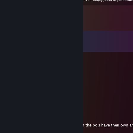
Коментарі
Переглянути всі коментарі (
137
)
Mang0
23 лют. о 20:16
-Rep fake 40k fan
Mang0
22 лют. о 16:21
-Rep prob likes tau
Johns
15 лют. о 17:32
-Rep Plays random 5M servers even though the bois have their own a
checked in w the squad < /3