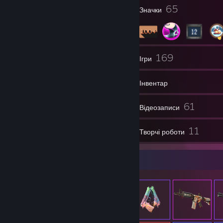
16
65
Нагороди профілю
Значки
64
169
Групи
Ігри
Інвентар
425
61
Знімки екрана
Відеозаписи
12
11
Рецензії
Творчі роботи
Вітрина предметів