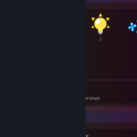
2
2
2
2
29
65
Отримані нагороди
Присуджені нагороди
Улюблена група
Georgia Sisters