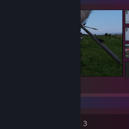
DayZ
3
2
1
Улюблена гра
Arma 3