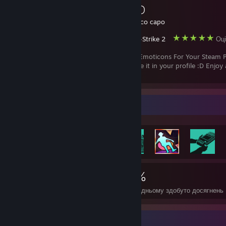
Profile :D
Автор(и):
stanco capo
Counter-Strike 2
Оці
Symbols And Emoticons For Your Steam Pr
copy and paste it in your profile :D Enjoy
a feedback ◕‿◕
Вітрина найрідкісніших досягнень
1 096
1
21%
Досягнення
Ігор на 100%
У середньому здобуто досягнень
Вітрина нагород