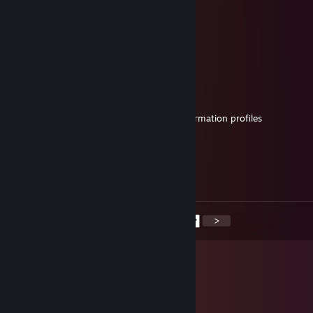
checked in w the squad < /3
Mang0
1 月 7 日 下午 8:23
-Rep hides his friendslist
Mang0
2025 年 1 月 6 日 下午 3:58
-Rep friends with people with privated information profiles
Mang0
2025 年 1 月 3 日 下午 7:38
-Rep hates the literate
<
>