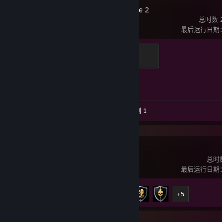
Counter-Strike 2
总时数 2
最后运行日期：8
Global Sentinel
500 点经验值
1 / 1
成就进度
视频数 5
截图数 42
评测 1
Chivalry 2
总时数
最后运行日期：8
成就进度
10 / 41
+5