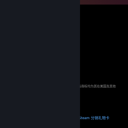
© 2026 Valve Corporation。保留所有权利。所有商标均为其在美国及其他
国家/地区的各自持有者所有。
所有的价格均已包含增值税（如适用）。
下载手机应用
STEAM
关于 Steam
Steam 订户协议
Steamworks
Steam 分销
礼物卡
VALVE