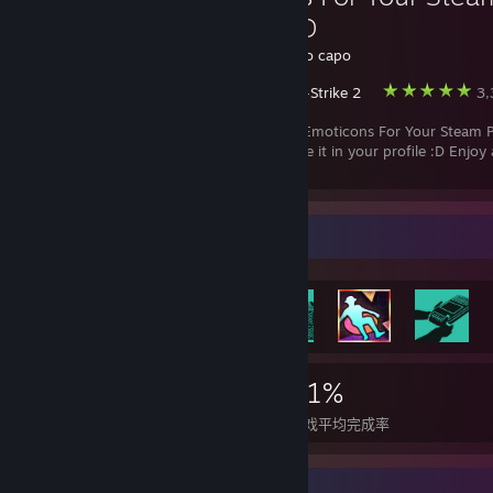
Profile :D
创建者 -
stanco capo
Counter-Strike 2
3,
Symbols And Emoticons For Your Steam Pr
copy and paste it in your profile :D Enjoy
a feedback ◕‿◕
最稀有成就展柜
1,096
1
21%
成就
完美达成的游戏数
游戏平均完成率
奖励展柜