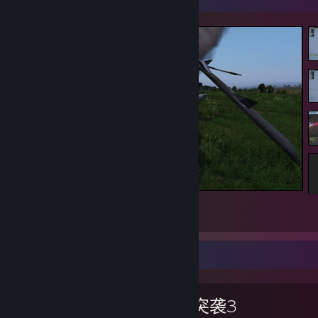
DayZ
3
2
1
最喜爱的游戏
武装突袭3