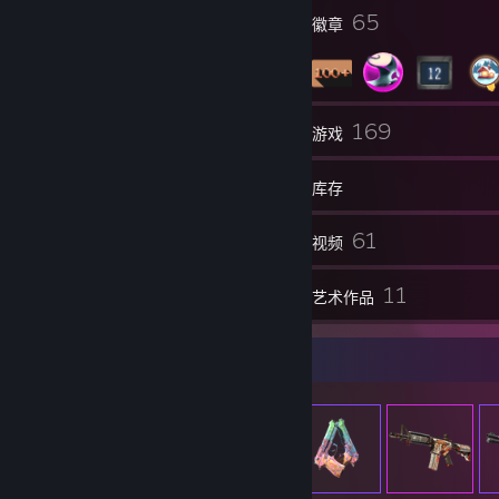
16
65
个人资料奖励
徽章
64
169
组
游戏
库存
425
61
截图
视频
12
11
评测
艺术作品
物品展柜