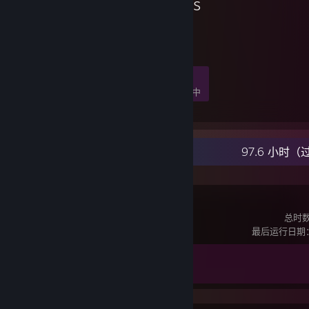
Georgia Sisters
3
0
0
0
名成员
游戏中
人在线
聊天中
最新动态
97.6 小时（
Crosshair X
总时数
最后运行日期：8
成就进度
2 / 17