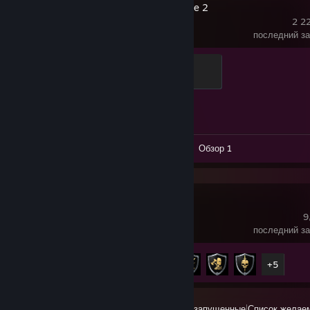
Counter-Strike 2
2 22
последний за
Global Sentinel
500 ед. опыта
Достижения
1 из 1
Видео 5
Скриншоты 42
Обзор 1
Chivalry 2
9
последний за
Достижения
10 из 41
+5
Все недавно запущенные
|
Список желае