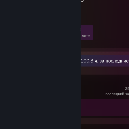
3
0
1
0
Участники
в игре
в сети
В чате
Недавняя активность
100,8 ч. за последние
Crosshair X
28
последний за
Достижения
2 из 17