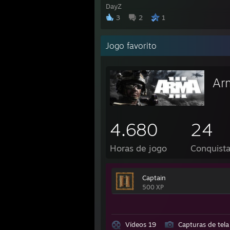
DayZ
3
2
1
Jogo favorito
Ar
4.680
24
Horas de jogo
Conquist
Captain
500 XP
Vídeos 19
Capturas de tela