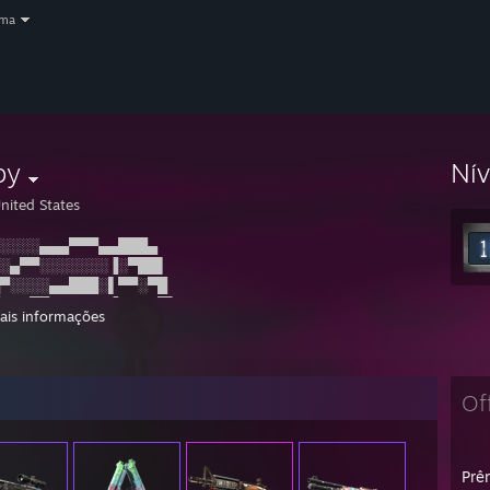
oma
by
Ní
nited States
░░░░▄▄▄▀▀▀▄▄███▄
░▄▀▀░░░░░░░▐░▀██▌
▀░░░░▄▄███░▌▀▀░▀█
░░▄▀▀▒▒▒▒▒▄▐░░░░█▌
ais informações
▄▀▄▄▄▄▀▀▀▀▌░░░░░▐█▄
▀▀░░░░░░░░▌░░░░▄███████▄
░░░░░░░░░▐░░░░▐███████████▄
░le░░░░░░░▐░░░░▐█████████████▄
Of
toucan░░░░░░▀▄░░░▐██████████████▄
░░has░░░░░░░░▀▄▄████████████████▄
░arrived░░░░░░░░░░░░█▀██████
Prêm