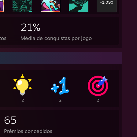
+1.090
21%
tos
Média de conquistas por jogo
2
2
2
65
Prêmios concedidos