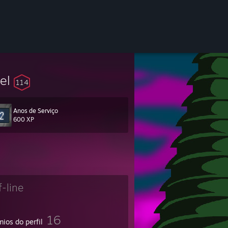
vel
114
Anos de Serviço
600 XP
f-line
16
ios do perfil