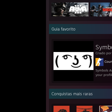
Guia favorito
Symbo
Criado po
Coun
Symbols An
your profi
Conquistas mais raras