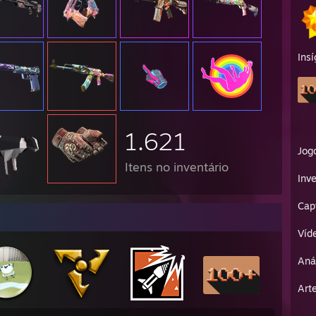
Insí
1.621
Jog
Itens no inventário
Inve
Cap
Víd
Aná
Art