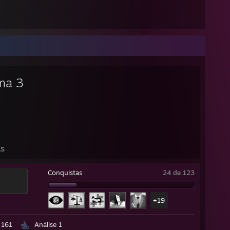
ma 3
as
Conquistas
24 de 123
+19
 161
Análise 1