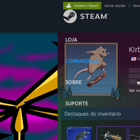
Instale o Steam
iniciar sessão
|
idi
LOJA
Kir
U
COMUNIDADE
░░░░
░░░░
░░░▄
SOBRE
░░▄█
Ver m
░▐█▀
░▌▄▄
SUPORTE
░░░░
░░░░
Destaques do inventário
░░░░
░░░░
░░░░