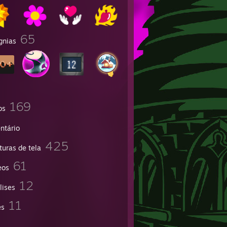
65
gnias
169
os
ntário
425
turas de tela
61
eos
12
lises
11
es