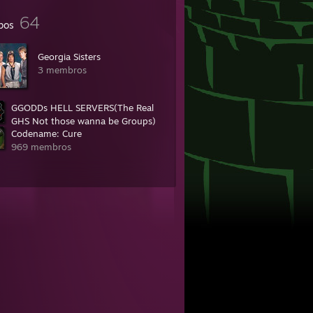
64
pos
Georgia Sisters
3 membros
GGODDs HELL SERVERS(The Real
GHS Not those wanna be Groups)
Codename: Cure
3.159 membros
969 membros