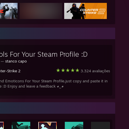
ls For Your Steam Profile :D
r —
stanco capo
ter-Strike 2
3.324 avaliações
d Emoticons For Your Steam Profile,just copy and paste it in
le :D Enjoy and leave a feedback ◕‿◕