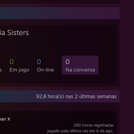
a Sisters
0
0
0
s
Em jogo
On-line
Na conversa
92,8 hora(s) nas 2 últimas semanas
hair X
290 horas registradas
jogado pela última vez em 6 de ago.