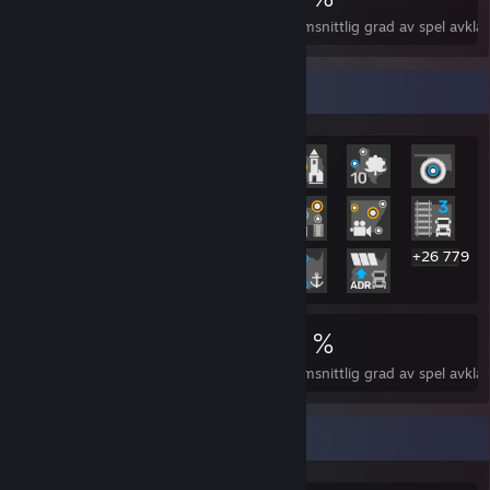
Prestationer
Perfekta spel
Genomsnittlig grad av spel avkla
Mest sällsynt prestation-monter
+26 779
26 799
55
55 %
Prestationer
Perfekta spel
Genomsnittlig grad av spel avkla
Spelsamlare