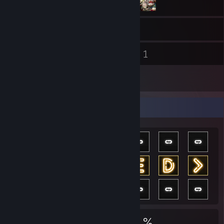
372
Spel
Förråd
18
1
Skärmbilder
Filmer
9
Recensioner
Prestationsmonter
26 799
55
55 %