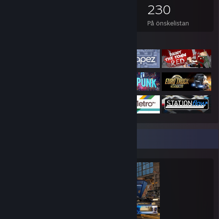
372
239
9
230
Ägda spel
Ägda DLC
Recensioner
På önskelistan
Spel i fokus
Perfektionistmonter