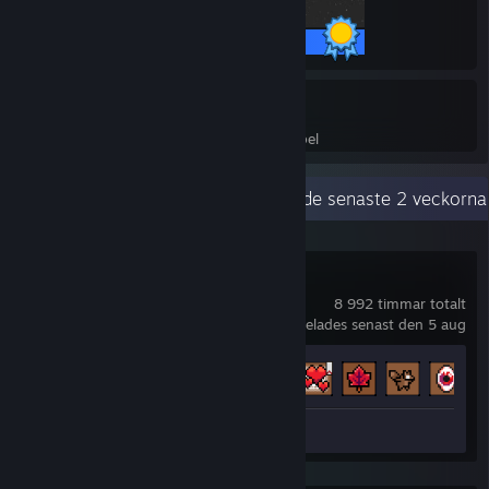
17 / 17 prestationer
55
23 820
Perfekta spel
Prestationer i perfekta spel
Senaste aktiviteterna
167,4 timmar de senaste 2 veckorna
Tap Ninja
8 992 timmar totalt
spelades senast den 5 aug
Prestationsförlopp
160 av 160
+
Recension 1