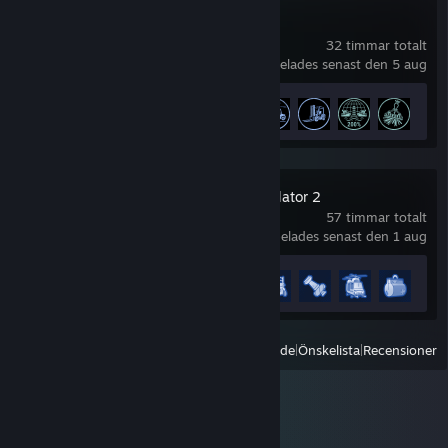
Docked
32 timmar totalt
spelades senast den 5 aug
Prestationsförlopp
50 av 59
+45
PowerWash Simulator 2
57 timmar totalt
spelades senast den 1 aug
Prestationsförlopp
60 av 60
+55
Visa
Alla nyligen spelade
|
Önskelista
|
Recensioner