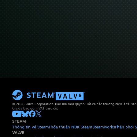
© 2026 Valve Corporation. Bảo lưu mọi quyền. Tất cả các thương hiệu là tài sả
Giá đã bao gồm VAT (nếu có).
STEAM
Thông tin về Steam
Thỏa thuận NĐK Steam
Steamworks
Phân phối 
VALVE