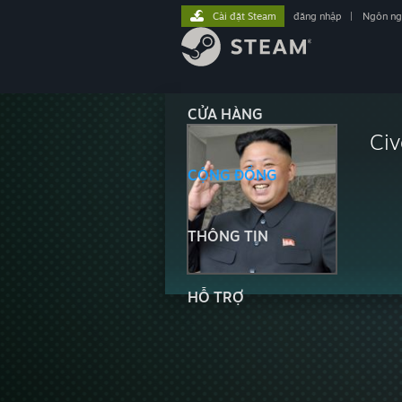
Cài đặt Steam
đăng nhập
|
Ngôn n
CỬA HÀNG
Civ
CỘNG ĐỒNG
THÔNG TIN
HỖ TRỢ