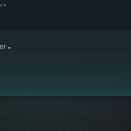
gữ
er