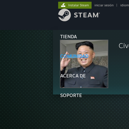
Instalar Steam
iniciar sesión
|
idiom
TIENDA
Civ
COMUNIDAD
ACERCA DE
SOPORTE