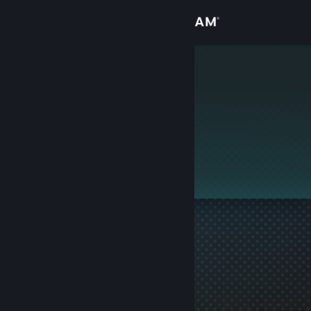
Přihlásit se
Obchod
Civer
Komunita
Informace
Podpora
Změnit jazyk
Mobilní aplikace služby Steam
Desktopová verze stránky