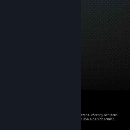
© 2026 Valve Corporation. Všechna práva vyhrazena. Všechny ochranné
známky jsou vlastnictvím příslušných subjektů v USA a dalších zemích.
Všechny ceny jsou uvedeny včetně DPH.