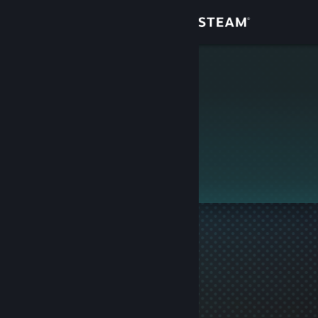
Login
Toko
Tails
Komunitas
Tentang
Ini adalah profil privat.
Bantuan
Ubah bahasa
Dapatkan Aplikasi Seluler Steam
Lihat situs web desktop