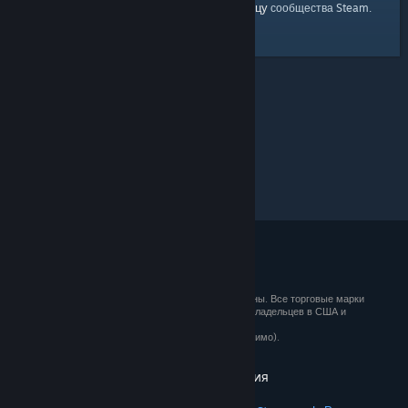
главную страницу
Вы можете вернуться на
сообщества Steam.
© 2026 Valve Corporation. Все права сохранены. Все торговые марки
являются собственностью соответствующих владельцев в США и
других странах.
Все цены указаны с учётом НДС (если применимо).
Установить мобильные приложения
STEAM