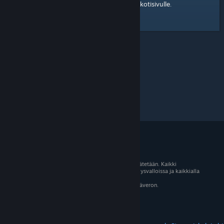
kotisivulle
Tässä on linkki Steam-yhteisön
.
© 2026 Valve Corporation. Kaikki oikeudet pidätetään. Kaikki
tavaramerkit ovat omistajiensa omaisuutta Yhdysvalloissa ja kaikkialla
maailmassa.
Kaikki hinnat sisältävät asiaankuuluvan arvonlisäveron.
Mobiilisovellukset
STEAM