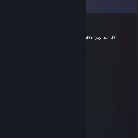
Mostra tutti e
16
i commenti
LittleErko
26 apr, ore 4:26
WH bot :DDD xD funny 19 kills 0 death :D xD enjoy ban :D
1ree
1 apr, ore 12:51
+rep amazing player.
F0x
22 mar, ore 20:28
Good player and good aim wp dude
TAM3RL4NE
19 feb, ore 13:03
wallhack in retake mode :D:D:D:D wtf
бaнниxon xra1se
30 ago 2025, ore 9:45