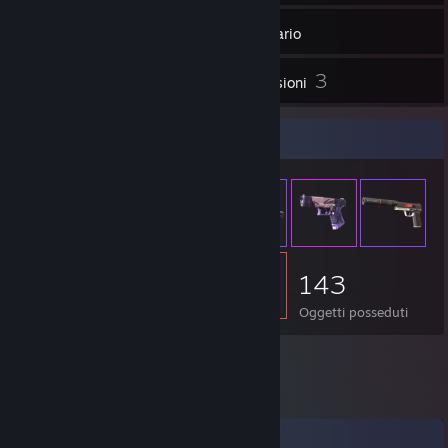
51
Amici
Inventario
3
Recensioni
Vetrina degli oggetti
143
Oggetti posseduti
Commenti