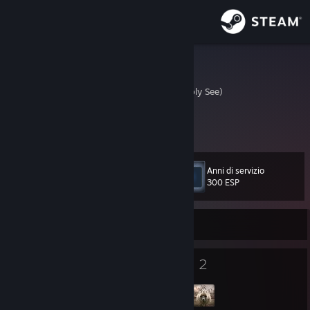
Accedi
Negozio
LaBigMog
Vatican City State (Holy See)
Comunità
Informazioni
Anni di servizio
Livello
Assistenza
12
300 ESP
Cambia la lingua
Offline
Ottieni l'app mobile di Steam
10
2
Medaglie
Gruppi
Visualizza il sito web per desktop