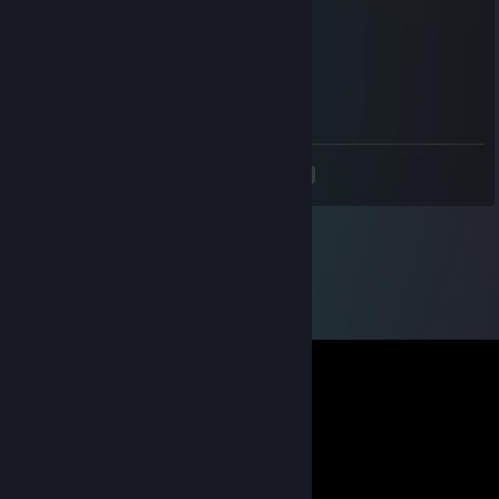
buy midnight
Undel
25 ago 2025, ore 14:16
+rep deagle god
<
>