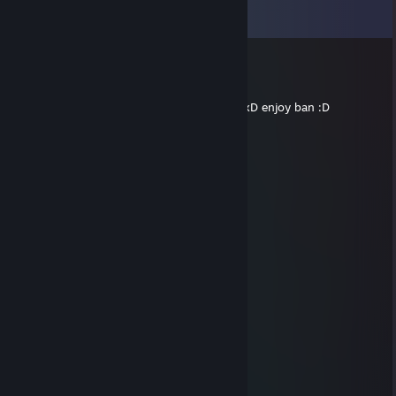
Όλα τα σχόλια (
16
)
LittleErko
26 Απρ, 4:26
WH bot :DDD xD funny 19 kills 0 death :D xD enjoy ban :D
1ree
1 Απρ, 12:51
+rep amazing player.
F0x
22 Μαρ, 20:28
Good player and good aim wp dude
TAM3RL4NE
19 Φεβ, 13:03
wallhack in retake mode :D:D:D:D wtf
xraise444
30 Αυγ 2025, 9:45