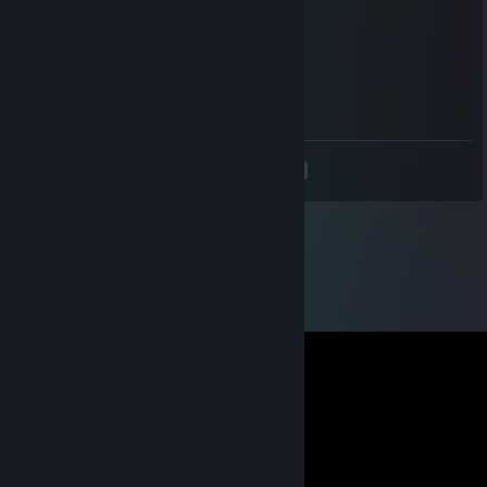
buy midnight
Undel
25 Αυγ 2025, 14:16
+rep deagle god
<
>