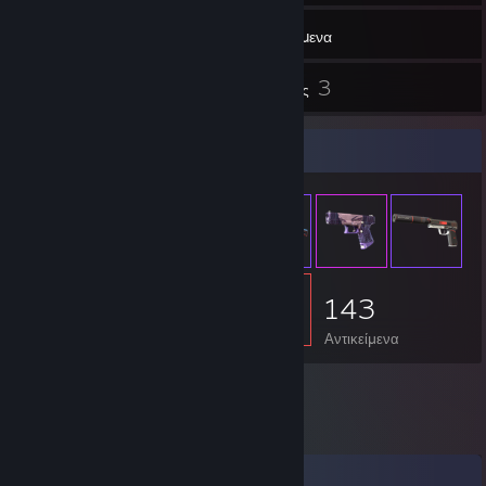
49
Φίλοι
Αντικείμενα
3
Κριτικές
Προθήκη αντικειμένων
143
Αντικείμενα
Σχόλια