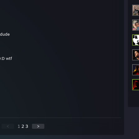
 dude
D:D wtf
<
1
2
3
>