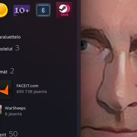
araluettelo
3
ostelut
2
mät
FACEIT.com
695 738 jäsentä
WarSheeps
6 jäsentä
50
erit