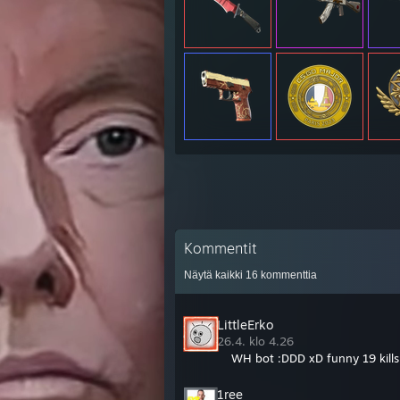
Kommentit
Näytä kaikki
16
kommenttia
LittleErko
26.4. klo 4.26
WH bot :DDD xD funny 19 kills
1ree