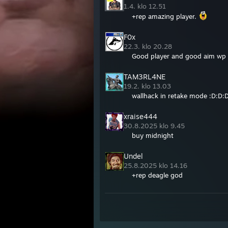
1.4. klo 12.51
+rep amazing player.
F0x
22.3. klo 20.28
Good player and good aim wp
TAM3RL4NE
19.2. klo 13.03
wallhack in retake mode :D:D:
xraise444
30.8.2025 klo 9.45
buy midnight
Undel
25.8.2025 klo 14.16
+rep deagle god