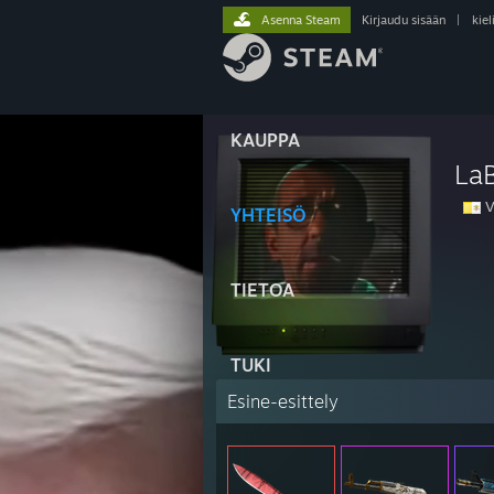
Asenna Steam
Kirjaudu sisään
|
kiel
KAUPPA
La
V
YHTEISÖ
TIETOA
TUKI
Esine-esittely