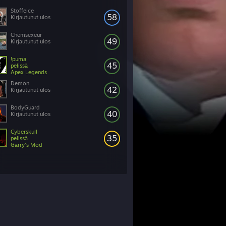
Stoffeice
58
Kirjautunut ulos
Chemsexeur
49
Kirjautunut ulos
!puma
45
pelissä
Apex Legends
Demon
42
Kirjautunut ulos
BodyGuard
40
Kirjautunut ulos
Cyberskull
35
pelissä
Garry's Mod