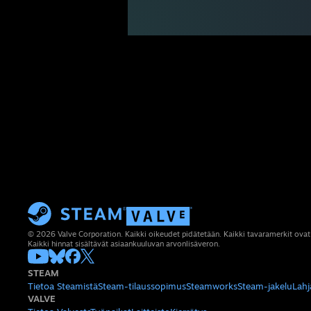
© 2026 Valve Corporation. Kaikki oikeudet pidätetään. Kaikki tavaramerkit ovat
Kaikki hinnat sisältävät asiaankuuluvan arvonlisäveron.
STEAM
Tietoa Steamistä
Steam-tilaussopimus
Steamworks
Steam-jakelu
Lahj
VALVE