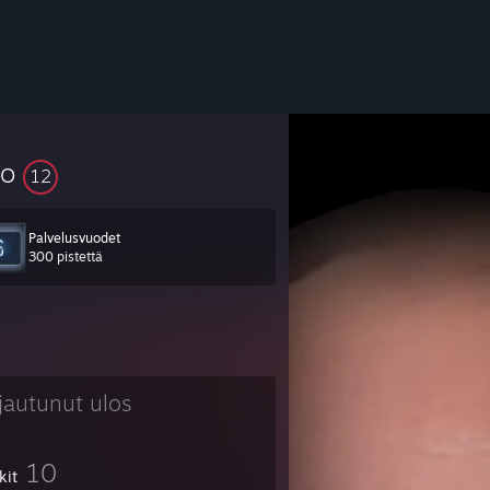
so
12
Palvelusvuodet
300 pistettä
rjautunut ulos
10
kit