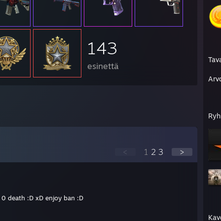
143
Tav
esinettä
Arv
Ryh
<
1
2
3
>
 0 death :D xD enjoy ban :D
Kav