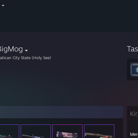
i
BigMog
Ta
atican City State (Holy See)
Ki
Mer