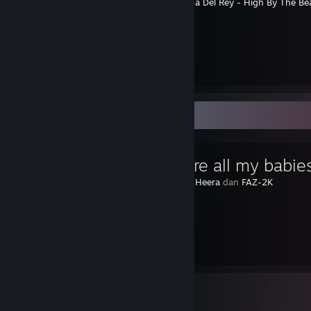
⠀⠀⠀⠀⠀⠀⠀⠀⠀⠀⠀⠀⠀⠀⠀⠀⠀⠀⠀⠀⠀⠀⠀
Lana Del Rey - High By The Be
⠀⠀
︶꒦꒷
꒷꒦︶
⠀⠀⠀⠀⠀⠀⠀⠀⠀⠀⠀⠀⠀⠀⠀⠀⠀⠀⠀⠀⠀⠀⠀⠀⠀⠀⠀⠀⠀⠀⠀
꒦︶
⠀
⠀
Panduan Kegemaran
ღ You are all my babie
Dicipta oleh –
Heera
dan
FAZ-2K