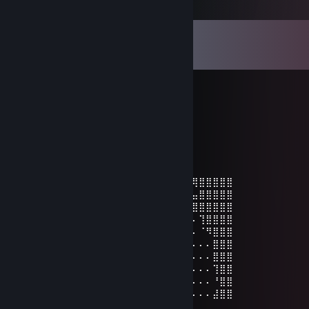
Komen
Lihat semua
189
komen
Snatchy
7 Feb @ 2:56am
friendly and lovely person:)
Snatchy
3 Feb @ 4:56am
⣿⣿⣿⣿⣿⣿⣿⣿⢿⠟⢿⣿⣿⣿⣿⠿⠛⠛⠿⢿⣿⣿⣿⣿⠛⣿⢿⣿⣿⣿⣿⣿
⣿⣿⣿⣿⡿⢿⣿⣿⣄⠄⣼⣿⡿⠋⠄⠄⠄⠄⠄⠄⠄⠛⣿⣿⠄⢀⣤⣿⣿⣿⣿⣿
⣿⣿⣿⣷⣤⣸⣿⠛⡛⢛⣿⠋⠄⠄⢀⠄⠄⠄⠄⠄⠄⠄⠘⣿⣿⡿⣿⣿⣿⣿⣿⣿
⣿⣿⣿⣿⣿⡿⠁⠄⠁⠈⠄⠄⠄⠄⣿⡀⠄⠄⠄⠄⠄⠄⠄⠓⠸⠏⠄⢹⣿⣿⣿⣿
⣿⣿⣿⣿⡿⠄⠄⠄⠄⠄⠄⠄⢠⠿⠿⢻⣦⣤⣠⠄⠄⠄⠄⠄⠄⠄⠄⠈⠻⣿⣿⣿
⣿⣿⣿⡿⠁⠄⠄⠄⠄⠈⠄⠄⢸⣿⣿⣿⣿⣿⢭⡛⡀⠄⠄⠨⠄⠄⠄⠄⠄⣿⣿⣿
⣿⣿⣿⠁⠄⠄⠄⠄⠄⠄⠄⠄⠄⠻⣧⡀⣈⣿⣿⠟⠄⠄⠠⢇⠄⠄⠄⠄⠄⣿⣿⣿
⣿⣿⡁⠄⠄⠄⠄⠄⠄⠄⠄⠄⠄⢀⢀⣉⡉⠉⠄⠄⠄⠄⠄⠰⠂⠄⠄⠄⠄⢹⣿⣿
⣿⣿⡇⠄⠄⠄⠄⠄⠄⠄⠄⠄⠄⠄⣿⠿⠁⠄⠄⠄⠄⠄⠄⠄⠄⠄⠄⠄⠄⠘⣿⣿
⣿⣿⣿⣶⣤⣤⣄⠄⠄⠄⠄⠄⠄⠄⠄⠄⠄⠄⠄⠄⠄⠄⠄⠄⠄⠄⠄⠄⠄⣼⣿⣿