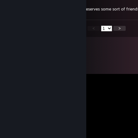
23 Ogs, 2023 @ 8:02pm
+rep very nice person, and she definitely deserves some sort of friend
<
>