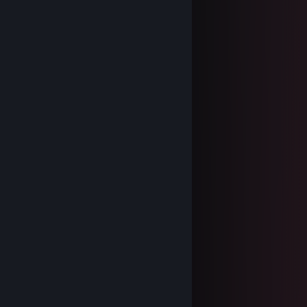
Heera
8 Jan, 2025 @ 11:08am
⣿⣿⣿⣿⣿⣿⣿⣿⣿⣿⣿⣿⣿⣿⣿⣿⣿⣿⣿⣿
⣿⣿⡿⠋⣡⣤⣤⣄⡉⠻⠟⢉⣠⣤⣤⣌⠙⢿⣿⣿
⣿⡟⢀⣾⣿⣿⣿⣿⣿⣄⣠⣿⣿⣿⣿⣿⣷⡄⢻⣿
⣿⡇⢸⣿⣿⣿⣿⣿⣿⣿⣿⣿⣿⣿⣿⣿⣿⡇⢸⣿
⣿⣧⠘⢿⣿⣿⣿⣿⣿⣿⣿⣿⣿⣿⣿⣿⣿⠃⣼⣿
⣿⣿⣧⡈⠻⣿⣿⣿⣿⣿⣿⣿⣿⣿⣿⠟⢁⣼⣿⣿
⣿⣿⣿⣿⣦⡈⠻⣿⣿⣿⣿⣿⣿⠟⢁⣴⣿⣿⣿⣿
⣿⣿⣿⣿⣿⣿⣦⡈⠻⣿⣿⠟⢁⣴⣿⣿⣿⣿⣿⣿
⣿⣿⣿⣿⣿⣿⣿⣿⣆⠈⠁⣰⣿⣿⣿⣿⣿⣿⣿⣿
⣿⣿⣿⣿⣿⣿⣿⣿⣿⣷⣾⣿⣿⣿⣿⣿⣿⣿⣿⣿
Heera
18 Nov, 2023 @ 4:18am
Oh okay. Thank you anyway!
FAZ-2K
5 Sep, 2023 @ 4:31am
one of the girls of all time
Riverr★