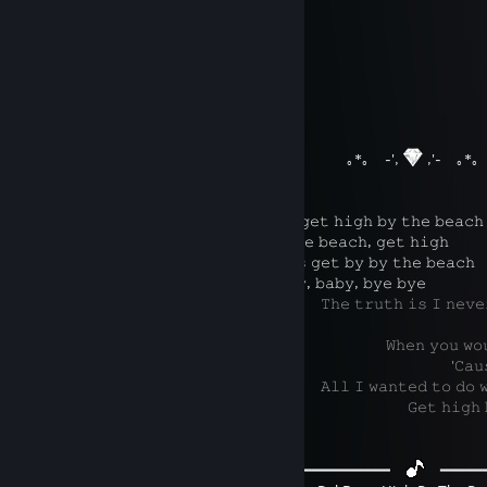
⠀⠀
⠀⠀
︶꒦꒷
꒷꒦︶
⠀⠀⠀⠀⠀⠀⠀⠀⠀⠀⠀⠀⠀⠀⠀⠀⠀⠀⠀⠀⠀⠀⠀⠀⠀⠀⠀⠀⠀⠀⠀
꒷꒦︶⠀
⠀⠀⠀⠀⠀⠀⠀⠀⠀⠀⠀⠀⠀⠀⠀⠀⠀⠀⠀⠀⠀⠀⠀⠀⠀⠀⠀⠀⠀
｡*｡ ⠀-',
,'-⠀ ｡*｡
⠀⠀⠀⠀⠀⠀⠀⠀⠀⠀
⠀𝙰𝚕𝚕 𝙸 𝚠𝚊𝚗𝚗𝚊 𝚍𝚘 𝚒𝚜 𝚐𝚎𝚝 𝚑𝚒𝚐𝚑 𝚋𝚢 𝚝𝚑𝚎 𝚋𝚎𝚊𝚌𝚑
⠀⠀⠀⠀⠀⠀⠀⠀⠀⠀⠀⠀⠀
⠀𝙶𝚎𝚝 𝚑𝚒𝚐𝚑 𝚋𝚢 𝚝𝚑𝚎 𝚋𝚎𝚊𝚌𝚑, 𝚐𝚎𝚝 𝚑𝚒𝚐𝚑
⠀⠀⠀⠀⠀⠀⠀⠀⠀⠀⠀
⠀𝙰𝚕𝚕 𝙸 𝚠𝚊𝚗𝚗𝚊 𝚍𝚘 𝚒𝚜 𝚐𝚎𝚝 𝚋𝚢 𝚋𝚢 𝚝𝚑𝚎 𝚋𝚎𝚊𝚌𝚑
⠀⠀⠀⠀⠀⠀⠀⠀⠀⠀⠀⠀⠀⠀⠀
⠀𝙶𝚎𝚝 𝚋𝚢, 𝚋𝚊𝚋𝚢, 𝚋𝚊𝚋𝚢, 𝚋𝚢𝚎 𝚋𝚢𝚎
⠀⠀⠀⠀⠀⠀⠀⠀⠀⠀⠀⠀⠀⠀⠀⠀⠀⠀⠀⠀⠀⠀⠀⠀⠀⠀⠀𝚃𝚑𝚎 𝚝𝚛𝚞𝚝𝚑 𝚒𝚜 𝙸 𝚗𝚎𝚟𝚎𝚛 𝚋𝚘𝚞
𝚋𝚞𝚕𝚕𝚜𝚑𝚒𝚝
⠀⠀⠀⠀⠀⠀⠀⠀⠀⠀⠀⠀⠀⠀⠀⠀⠀⠀⠀⠀⠀⠀⠀⠀⠀⠀⠀⠀⠀⠀⠀⠀⠀𝚆𝚑𝚎𝚗 𝚢𝚘𝚞 𝚠𝚘𝚞𝚕𝚍 𝚙𝚊
⠀⠀⠀⠀⠀⠀⠀⠀⠀⠀⠀⠀⠀⠀⠀⠀⠀⠀⠀⠀⠀⠀⠀⠀⠀⠀⠀⠀⠀⠀⠀⠀⠀⠀⠀⠀⠀⠀⠀'𝙲𝚊𝚞𝚜𝚎 𝙸 𝚔
⠀⠀⠀⠀⠀⠀⠀⠀⠀⠀⠀⠀⠀⠀⠀⠀⠀⠀⠀⠀⠀⠀⠀⠀⠀⠀⠀𝙰𝚕𝚕 𝙸 𝚠𝚊𝚗𝚝𝚎𝚍 𝚝𝚘 𝚍𝚘 𝚠𝚊𝚜 𝚐𝚎
⠀⠀⠀⠀⠀⠀⠀⠀⠀⠀⠀⠀⠀⠀⠀⠀⠀⠀⠀⠀⠀⠀⠀⠀⠀⠀⠀⠀⠀⠀⠀⠀⠀⠀⠀𝙶𝚎𝚝 𝚑𝚒𝚐𝚑 𝚋𝚊𝚋𝚢, 
⠀⠀⠀⠀⠀⠀⠀⠀⠀⠀⠀⠀⠀⠀⠀⠀⠀⠀⠀ ⠀⠀⠀⠀
━━━━━━━━━━━━⠀
⠀━━━━━